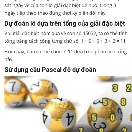
sát ngày về của con lô giải đặc biệt để nuôi trong 3
ngày tiếp theo theo đúng thời kỳ biến đổi này.
Dự đoán lô dựa trên tổng của giải đặc biệt
Với giải đặc biệt hôm qua về con số 15032, ta có thể tính
tổng bằng cách cộng từng chữ số: 1 + 5 + 0 + 3 + 2 = 11
Hôm nay, bạn có thể chơi số 11 dựa trên phân tích tổng
này.
Sử dụng cầu Pascal để dự đoán