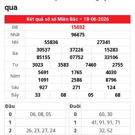
qua
Kết quả sổ xố Miền Bắc – 18-06-2026
15032
ĐB
96675
Nhất
55836
27341
Nhì
30537
37226
15283
Ba
85155
07752
33106
3023
3583
7460
2755
Tư
5691
1765
4030
Năm
1091
2586
8796
927
271
124
Sáu
33
08
05
68
Bảy
Đầu
Đuôi
0
06, 08, 05
0
60, 30
1
1
41, 91, 91, 71
2
26, 23, 27, 24
2
32, 52