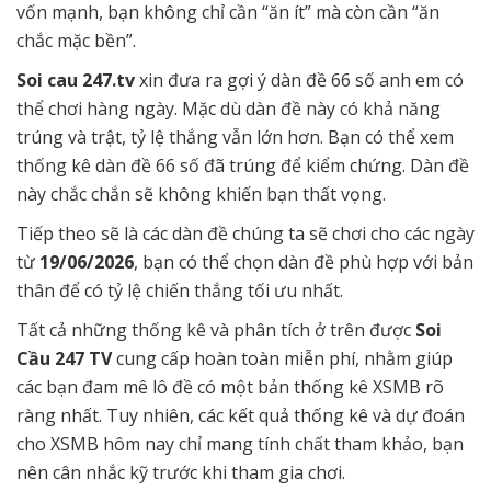
vốn mạnh, bạn không chỉ cần “ăn ít” mà còn cần “ăn
chắc mặc bền”.
Soi cau 247.tv
xin đưa ra gợi ý dàn đề 66 số anh em có
thể chơi hàng ngày. Mặc dù dàn đề này có khả năng
trúng và trật, tỷ lệ thắng vẫn lớn hơn. Bạn có thể xem
thống kê dàn đề 66 số đã trúng để kiểm chứng. Dàn đề
này chắc chắn sẽ không khiến bạn thất vọng.
Tiếp theo sẽ là các dàn đề chúng ta sẽ chơi cho các ngày
từ
19/06/2026
, bạn có thể chọn dàn đề phù hợp với bản
thân để có tỷ lệ chiến thắng tối ưu nhất.
Tất cả những thống kê và phân tích ở trên được
Soi
Cầu 247 TV
cung cấp hoàn toàn miễn phí, nhằm giúp
các bạn đam mê lô đề có một bản thống kê XSMB rõ
ràng nhất. Tuy nhiên, các kết quả thống kê và dự đoán
cho XSMB hôm nay chỉ mang tính chất tham khảo, bạn
nên cân nhắc kỹ trước khi tham gia chơi.