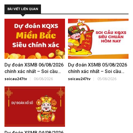
BÀI VIẾT LIÊN QUAN
Dự đoán XSMB 06/08/2026
Dự đoán XSMB 05/08/2026
chính xác nhất – Soi cầu
chính xác nhất – Soi cầu
XSMB miễn phí
XSMB miễn phí
soicau247tv
06/08/2026
soicau247tv
05/08/2026
Dự đoán XSMB 04/08/2026