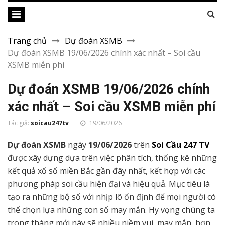
Trang chủ
Dự đoán XSMB
Dự đoán XSMB 19/06/2026 chính xác nhất – Soi cầu
XSMB miễn phí
Dự đoán XSMB 19/06/2026 chính
xác nhất – Soi cầu XSMB miễn phí
Tác giả:
soicau247tv
19/06/2026
Dự đoán XSMB
ngày
19/06/2026
trên
Soi Cầu 247 TV
được xây dựng dựa trên việc phân tích, thống kê những
kết quả xổ số miền Bắc gần đây nhất, kết hợp với các
phương pháp soi cầu hiện đại và hiệu quả. Mục tiêu là
tạo ra những bộ số với nhịp lô ổn định để mọi người có
thể chọn lựa những con số may mắn. Hy vọng chúng ta
trong tháng mới này sẽ nhiều niềm vui, may mắn hơn