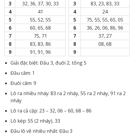
3
32, 36, 37, 30, 33
3
83, 23, 83, 33
4
41
4
24
5
55, 52, 55
5
75, 55, 55, 65, 05
6
60, 65, 68
6
36, 26, 06, 86, 96
7
75, 71
7
37, 27
8
83, 83, 86
8
08, 68
9
91, 91, 96
9
Giải đặc biệt: Đầu 3, đuôi 2, tổng 5
Đầu câm: 1
Đuôi câm: 9
Lô ra nhiều nháy: 83 ra 2 nháy, 55 ra 2 nháy, 91 ra 2
nháy
Lô ra cả cặp: 23 – 32, 06 – 60, 68 – 86
Lô kép: 55 (2 nháy), 33
Đầu lô về nhiều nhất: Đầu 3