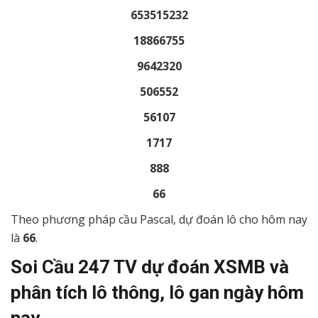
653515232
18866755
9642320
506552
56107
1717
888
66
Theo phương pháp cầu Pascal, dự đoán lô cho hôm nay
là
66
.
Soi Cầu 247 TV dự đoán XSMB và
phân tích lô thông, lô gan ngày hôm