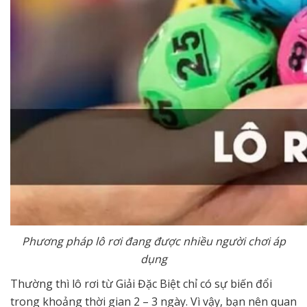
Phương pháp lô rơi đang được nhiều người chơi áp
dụng
Thường thì lô rơi từ Giải Đặc Biệt chỉ có sự biến đổi
trong khoảng thời gian 2 – 3 ngày. Vì vậy, bạn nên quan