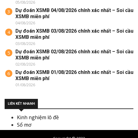
05/08/2026
Dự đoán XSMB 04/08/2026 chính xác nhất – Soi cầu
3
XSMB miễn phí
04/08/2026
Dự đoán XSMB 03/08/2026 chính xác nhất – Soi cầu
4
XSMB miễn phí
03/08/2026
Dự đoán XSMB 02/08/2026 chính xác nhất – Soi cầu
5
XSMB miễn phí
02/08/2026
Dự đoán XSMB 01/08/2026 chính xác nhất – Soi cầu
6
XSMB miễn phí
01/08/2026
LIÊN KẾT NHANH
Kinh nghiệm lô đề
Sổ mơ