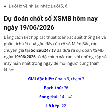
Đuôi lô về nhiều nhất: Đuôi 5, 6
Dự đoán chốt số XSMB hôm nay
ngày
19/06/2026
Bằng cách kết hợp các thuật toán xác suất thống kê và
phân tích kết quả gần đây của xổ số Miền Bắc, các
chuyên gia tại
Soicau247.tv
đã đưa ra dự đoán XSMB
ngày
19/06/2026
có độ chính xác cao, với những cặp số
may mắn nhất trong ngày để mọi người cùng tham
khảo:
Giải đặc biệt:
Chạm 3, chạm 7
Bạch thủ:
76
Song thủ:
14 – 41
Lô kép:
22