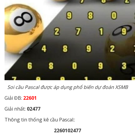
Soi cầu Pascal được áp dụng phổ biến dự đoán XSMB
Giải ĐB:
22601
Giải nhất:
02477
Thông tin thống kê cầu Pascal::
2260102477