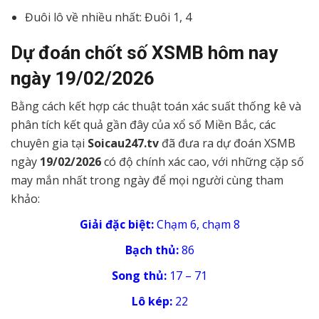
Đuôi lô về nhiều nhất: Đuôi 1, 4
Dự đoán chốt số XSMB hôm nay
ngày
19/02/2026
Bằng cách kết hợp các thuật toán xác suất thống kê và
phân tích kết quả gần đây của xổ số Miền Bắc, các
chuyên gia tại
Soicau247.tv
đã đưa ra dự đoán XSMB
ngày
19/02/2026
có độ chính xác cao, với những cặp số
may mắn nhất trong ngày để mọi người cùng tham
khảo:
Giải đặc biệt:
Chạm 6, chạm 8
Bạch thủ:
86
Song thủ:
17 – 71
Lô kép:
22