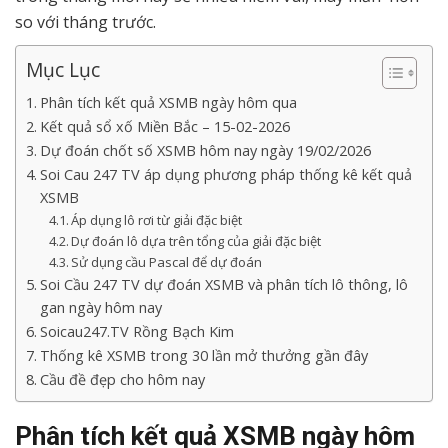
so với tháng trước.
Mục Lục
Phân tích kết quả XSMB ngày hôm qua
Kết quả sổ xố Miền Bắc – 15-02-2026
Dự đoán chốt số XSMB hôm nay ngày 19/02/2026
Soi Cau 247 TV áp dụng phương pháp thống kê kết quả
XSMB
Áp dụng lô rơi từ giải đặc biệt
Dự đoán lô dựa trên tổng của giải đặc biệt
Sử dụng cầu Pascal để dự đoán
Soi Cầu 247 TV dự đoán XSMB và phân tích lô thông, lô
gan ngày hôm nay
Soicau247.TV Rồng Bạch Kim
Thống kê XSMB trong 30 lần mở thưởng gần đây
Cầu đề đẹp cho hôm nay
Phân tích kết quả XSMB ngày hôm