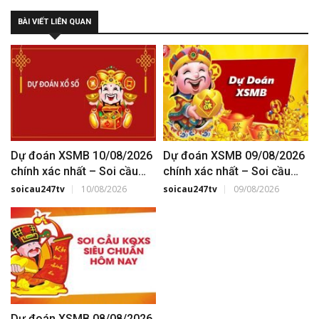
BÀI VIẾT LIÊN QUAN
Dự đoán XSMB 10/08/2026
Dự đoán XSMB 09/08/2026
chính xác nhất – Soi cầu
chính xác nhất – Soi cầu
XSMB miễn phí
XSMB miễn phí
soicau247tv
10/08/2026
soicau247tv
09/08/2026
Dự đoán XSMB 08/08/2026