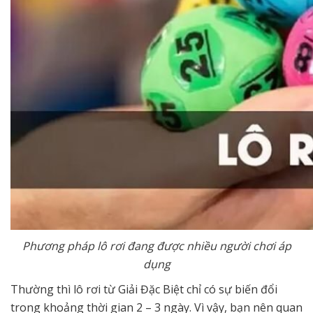
Phương pháp lô rơi đang được nhiều người chơi áp
dụng
Thường thì lô rơi từ Giải Đặc Biệt chỉ có sự biến đổi
trong khoảng thời gian 2 – 3 ngày. Vì vậy, bạn nên quan