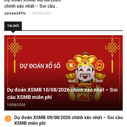
chính xác nhất – Soi cầu
XSMB miễn phí
soicau247tv
08/08/2026
TIN MỚI
Dự đoán XSMB 10/08/2026 chính xác nhất – Soi
cầu XSMB miễn phí
10/08/2026
Dự đoán XSMB 09/08/2026 chính xác nhất – Soi cầu
2
XSMB miễn phí