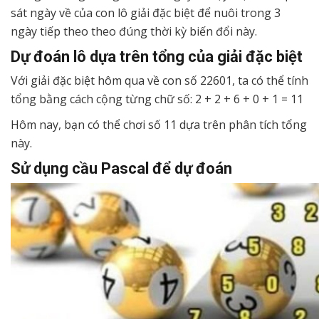
sát ngày về của con lô giải đặc biệt để nuôi trong 3
ngày tiếp theo theo đúng thời kỳ biến đổi này.
Dự đoán lô dựa trên tổng của giải đặc biệt
Với giải đặc biệt hôm qua về con số 22601, ta có thể tính
tổng bằng cách cộng từng chữ số: 2 + 2 + 6 + 0 + 1 = 11
Hôm nay, bạn có thể chơi số 11 dựa trên phân tích tổng
này.
Sử dụng cầu Pascal để dự đoán