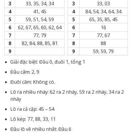
3
33, 35, 34, 34
3
33, 03
4
41, 45
4
84, 54, 34, 64, 34
5
59, 51, 54, 59
5
65, 35, 85, 45
6
62, 67, 65, 60, 62, 64
6
16
7
77, 79
7
77, 67
8
82, 84, 88, 85, 81
8
88
9
9
59, 59, 79
Giải đặc biệt: Đầu 0, đuôi 1, tổng 1
Đầu câm: 2, 9
Đuôi câm: Không có.
Lô ra nhiều nháy: 62 ra 2 nháy, 59 ra 2 nháy, 34 ra 2
nháy
Lô ra cả cặp: 45 – 54
Lô kép: 77, 88, 33, 11
Đầu lô về nhiều nhất: Đầu 6