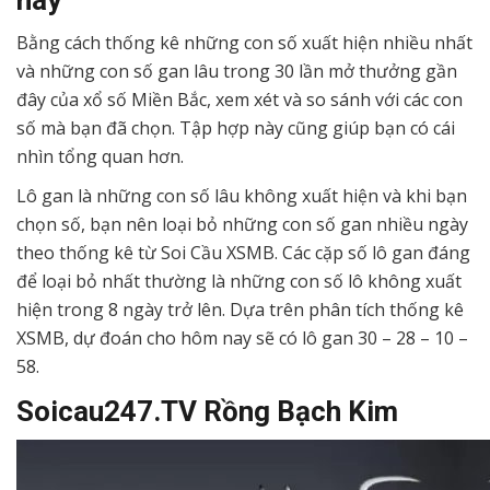
nay
Bằng cách thống kê những con số xuất hiện nhiều nhất
và những con số gan lâu trong 30 lần mở thưởng gần
đây của xổ số Miền Bắc, xem xét và so sánh với các con
số mà bạn đã chọn. Tập hợp này cũng giúp bạn có cái
nhìn tổng quan hơn.
Lô gan là những con số lâu không xuất hiện và khi bạn
chọn số, bạn nên loại bỏ những con số gan nhiều ngày
theo thống kê từ Soi Cầu XSMB. Các cặp số lô gan đáng
để loại bỏ nhất thường là những con số lô không xuất
hiện trong 8 ngày trở lên. Dựa trên phân tích thống kê
XSMB, dự đoán cho hôm nay sẽ có lô gan 30 – 28 – 10 –
58.
Soicau247.TV Rồng Bạch Kim