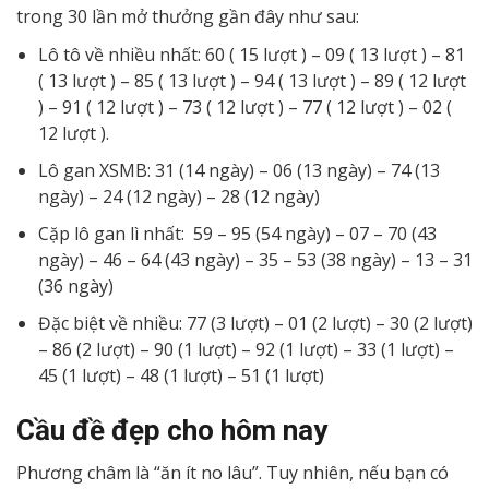
trong 30 lần mở thưởng gần đây như sau:
Lô tô về nhiều nhất: 60 ( 15 lượt ) – 09 ( 13 lượt ) – 81
( 13 lượt ) – 85 ( 13 lượt ) – 94 ( 13 lượt ) – 89 ( 12 lượt
) – 91 ( 12 lượt ) – 73 ( 12 lượt ) – 77 ( 12 lượt ) – 02 (
12 lượt ).
Lô gan XSMB: 31 (14 ngày) – 06 (13 ngày) – 74 (13
ngày) – 24 (12 ngày) – 28 (12 ngày)
Cặp lô gan lì nhất: 59 – 95 (54 ngày) – 07 – 70 (43
ngày) – 46 – 64 (43 ngày) – 35 – 53 (38 ngày) – 13 – 31
(36 ngày)
Đặc biệt về nhiều: 77 (3 lượt) – 01 (2 lượt) – 30 (2 lượt)
– 86 (2 lượt) – 90 (1 lượt) – 92 (1 lượt) – 33 (1 lượt) –
45 (1 lượt) – 48 (1 lượt) – 51 (1 lượt)
Cầu đề đẹp cho hôm nay
Phương châm là “ăn ít no lâu”. Tuy nhiên, nếu bạn có