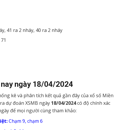
áy, 41 ra 2 nháy, 40 ra 2 nháy
– 71
 nay ngày
18/04/2024
hống kê và phân tích kết quả gần đây của xổ số Miền
 ra dự đoán XSMB ngày
18/04/2024
có độ chính xác
ngày để mọi người cùng tham khảo:
iệt:
Chạm 9, chạm 6