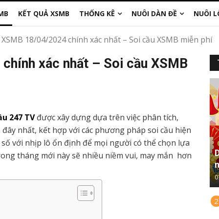
MB
KẾT QUẢ XSMB
THỐNG KÊ
NUÔI DÀN ĐỀ
NUÔI 
XSMB 18/04/2024 chính xác nhất – Soi cầu XSMB miễn phí
chính xác nhất – Soi cầu XSMB
ầu 247 TV
được xây dựng dựa trên việc phân tích,
đây nhất, kết hợp với các phương pháp soi cầu hiện
 số với nhịp lô ổn định để mọi người có thể chọn lựa
rong tháng mới này sẽ nhiều niềm vui, may mắn hơn
n
0
2