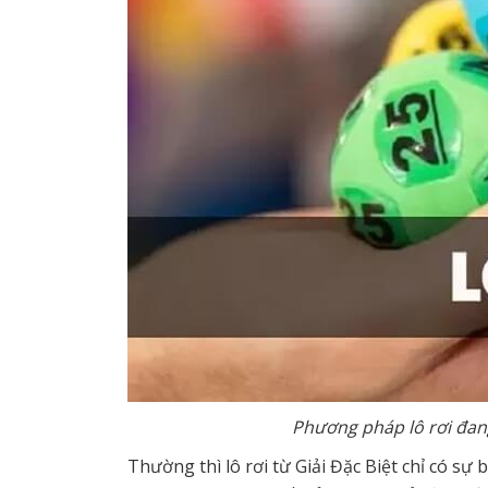
Phương pháp lô rơi đan
Thường thì lô rơi từ Giải Đặc Biệt chỉ có sự 