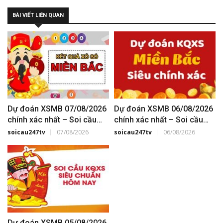
BÀI VIẾT LIÊN QUAN
Dự đoán XSMB 07/08/2026
Dự đoán XSMB 06/08/2026
chính xác nhất – Soi cầu
chính xác nhất – Soi cầu
XSMB miễn phí
XSMB miễn phí
soicau247tv
07/08/2026
soicau247tv
06/08/2026
Dự đoán XSMB 05/08/2026