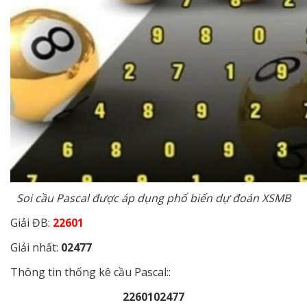
Soi cầu Pascal được áp dụng phổ biến dự đoán XSMB
Giải ĐB:
22601
Giải nhất:
02477
Thông tin thống kê cầu Pascal::
2260102477