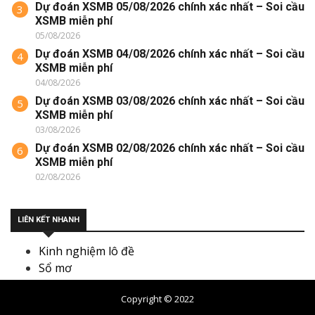
Dự đoán XSMB 05/08/2026 chính xác nhất – Soi cầu
3
XSMB miễn phí
05/08/2026
Dự đoán XSMB 04/08/2026 chính xác nhất – Soi cầu
4
XSMB miễn phí
04/08/2026
Dự đoán XSMB 03/08/2026 chính xác nhất – Soi cầu
5
XSMB miễn phí
03/08/2026
Dự đoán XSMB 02/08/2026 chính xác nhất – Soi cầu
6
XSMB miễn phí
02/08/2026
LIÊN KẾT NHANH
Kinh nghiệm lô đề
Sổ mơ
Copyright © 2022