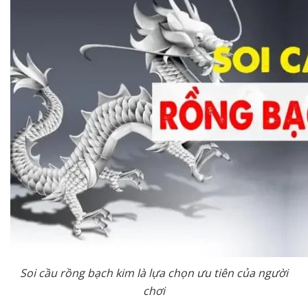
Soi cầu rồng bạch kim là lựa chọn ưu tiên của người
chơi