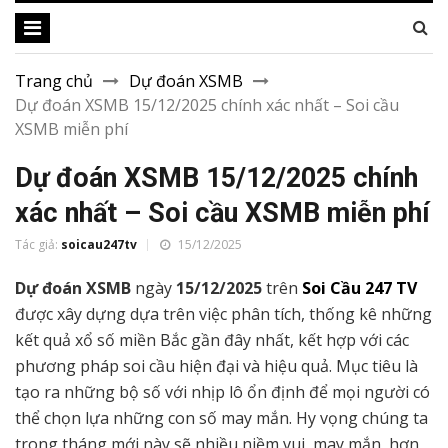
Trang chủ
Dự đoán XSMB
Dự đoán XSMB 15/12/2025 chính xác nhất – Soi cầu
XSMB miễn phí
Dự đoán XSMB 15/12/2025 chính
xác nhất – Soi cầu XSMB miễn phí
Tác giả:
soicau247tv
15/12/2025
Dự đoán XSMB
ngày
15/12/2025
trên
Soi Cầu 247 TV
được xây dựng dựa trên việc phân tích, thống kê những
kết quả xổ số miền Bắc gần đây nhất, kết hợp với các
phương pháp soi cầu hiện đại và hiệu quả. Mục tiêu là
tạo ra những bộ số với nhịp lô ổn định để mọi người có
thể chọn lựa những con số may mắn. Hy vọng chúng ta
trong tháng mới này sẽ nhiều niềm vui, may mắn hơn