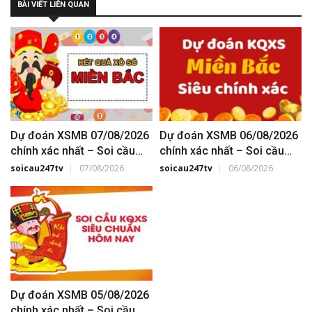
BÀI VIẾT LIÊN QUAN
Dự đoán XSMB 07/08/2026
Dự đoán XSMB 06/08/2026
chính xác nhất – Soi cầu
chính xác nhất – Soi cầu
XSMB miễn phí
XSMB miễn phí
soicau247tv
07/08/2026
soicau247tv
06/08/2026
Dự đoán XSMB 05/08/2026
chính xác nhất – Soi cầu