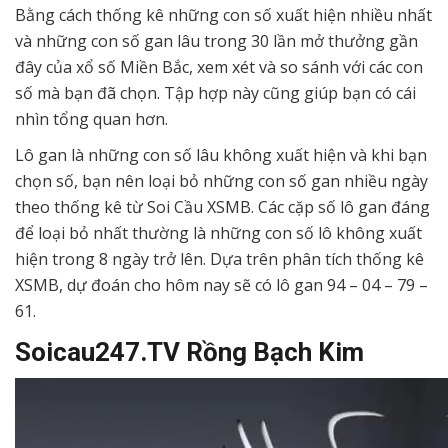
Bằng cách thống kê những con số xuất hiện nhiều nhất
và những con số gan lâu trong 30 lần mở thưởng gần
đây của xổ số Miền Bắc, xem xét và so sánh với các con
số mà bạn đã chọn. Tập hợp này cũng giúp bạn có cái
nhìn tổng quan hơn.
Lô gan là những con số lâu không xuất hiện và khi bạn
chọn số, bạn nên loại bỏ những con số gan nhiều ngày
theo thống kê từ Soi Cầu XSMB. Các cặp số lô gan đáng
để loại bỏ nhất thường là những con số lô không xuất
hiện trong 8 ngày trở lên. Dựa trên phân tích thống kê
XSMB, dự đoán cho hôm nay sẽ có lô gan 94 – 04 – 79 –
61.
Soicau247.TV Rồng Bạch Kim