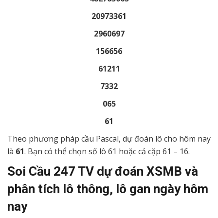
20973361
2960697
156656
61211
7332
065
61
Theo phương pháp cầu Pascal, dự đoán lô cho hôm nay
là
61
. Bạn có thể chọn số lô 61 hoặc cả cặp 61 – 16.
Soi Cầu 247 TV dự đoán XSMB và
phân tích lô thông, lô gan ngày hôm
nay