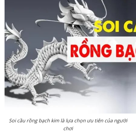
Soi cầu rồng bạch kim là lựa chọn ưu tiên của người
chơi