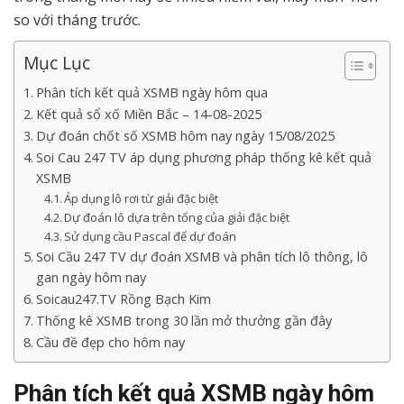
so với tháng trước.
Mục Lục
Phân tích kết quả XSMB ngày hôm qua
Kết quả sổ xố Miền Bắc – 14-08-2025
Dự đoán chốt số XSMB hôm nay ngày 15/08/2025
Soi Cau 247 TV áp dụng phương pháp thống kê kết quả
XSMB
Áp dụng lô rơi từ giải đặc biệt
Dự đoán lô dựa trên tổng của giải đặc biệt
Sử dụng cầu Pascal để dự đoán
Soi Cầu 247 TV dự đoán XSMB và phân tích lô thông, lô
gan ngày hôm nay
Soicau247.TV Rồng Bạch Kim
Thống kê XSMB trong 30 lần mở thưởng gần đây
Cầu đề đẹp cho hôm nay
Phân tích kết quả XSMB ngày hôm