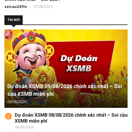
XSMB miễn phí
soicau247tv
07/08/2026
TIN MỚI
Dự đoán XSMB 09/08/2026 chính xác nhất – Soi
cầu XSMB miễn phí
09/08/2026
Dự đoán XSMB 08/08/2026 chính xác nhất – Soi cầu
2
XSMB miễn phí
08/08/2026