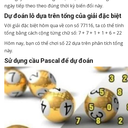
ngày tiếp theo theo đúng thời kỳ biến đổi này.
Dự đoán lô dựa trên tổng của giải đặc biệt
Với giải đặc biệt hôm qua về con số 77116, ta có thể tính
tổng bằng cách cộng từng chữ số: 7 + 7 + 1 + 1 + 6 = 22
Hôm nay, bạn có thể chơi số 22 dựa trên phân tích tổng
này.
Sử dụng cầu Pascal để dự đoán