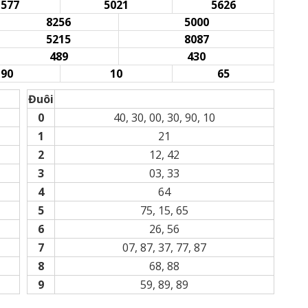
1577
5021
5626
8256
5000
5215
8087
489
430
90
10
65
Đuôi
0
40, 30, 00, 30, 90, 10
1
21
2
12, 42
3
03, 33
4
64
5
75, 15, 65
6
26, 56
7
07, 87, 37, 77, 87
8
68, 88
9
59, 89, 89