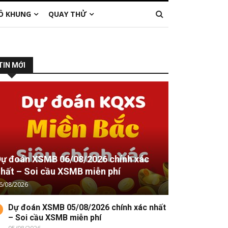
LÔ KHUNG
QUAY THỬ
TIN MỚI
Dự đoán XSMB 06/08/2026 chính xác
hất – Soi cầu XSMB miễn phí
6/08/2026
Dự đoán XSMB 05/08/2026 chính xác nhất
– Soi cầu XSMB miễn phí