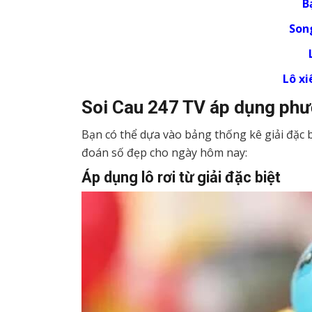
B
Son
Lô xi
Soi Cau 247 TV áp dụng ph
Bạn có thể dựa vào bảng thống kê giải đặc 
đoán số đẹp cho ngày hôm nay:
Áp dụng lô rơi từ giải đặc biệt