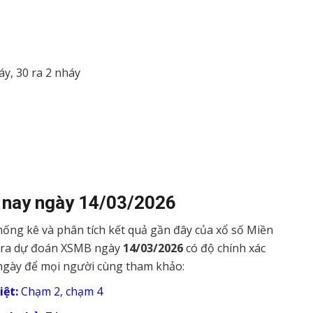
áy, 30 ra 2 nháy
 nay ngày
14/03/2026
hống kê và phân tích kết quả gần đây của xổ số Miền
 ra dự đoán XSMB ngày
14/03/2026
có độ chính xác
ngày để mọi người cùng tham khảo:
iệt:
Chạm 2, chạm 4