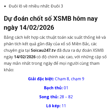
Đuôi lô về nhiều nhất: Đuôi 3
Dự đoán chốt số XSMB hôm nay
ngày
14/02/2026
Bằng cách kết hợp các thuật toán xác suất thống kê và
phân tích kết quả gần đây của xổ số Miền Bắc, các
chuyên gia tại
Soicau247.tv
đã đưa ra dự đoán XSMB
ngày
14/02/2026
có độ chính xác cao, với những cặp số
may mắn nhất trong ngày để mọi người cùng tham
khảo:
Giải đặc biệt:
Chạm 8, chạm 9
Bạch thủ:
01
Song thủ:
28 – 82
Lô kép:
11