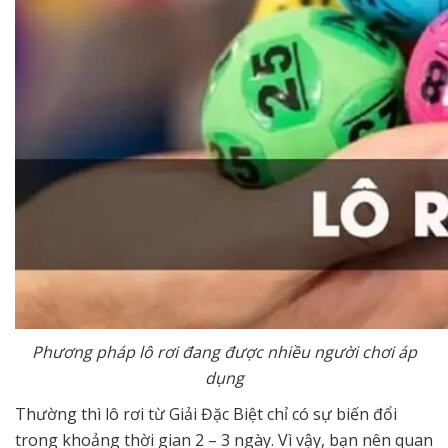
Phương pháp lô rơi đang được nhiều người chơi áp
dụng
Thường thì lô rơi từ Giải Đặc Biệt chỉ có sự biến đổi
trong khoảng thời gian 2 – 3 ngày. Vì vậy, bạn nên quan