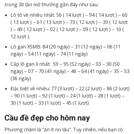
trong 30 lần mở thưởng gần đây như sau:
Lô tô về nhiều nhất: 56 ( 14 lượt ) – 94 ( 14 lượt ) – 60
( 13 lượt ) – 61 ( 13 lượt ) – 73 ( 12 lượt ) – 39 ( 12 lượt
) – 49 ( 12 lượt ) – 02 ( 12 lượt ) – 09 ( 12 lượt ) – 10 (
12 lượt ).
Lô gan XSMB: 84 (20 ngày) – 31 (12 ngày) – 06 (11
ngày) – 54 (11 ngày) – 74 (11 ngày)
Cặp lô gan lì nhất: 59 – 95 (52 ngày) – 03 – 30 (50
ngày) – 07 – 70 (41 ngày) – 46 – 64 (41 ngày) – 35 – 53
(36 ngày)
Đặc biệt về nhiều: 77 (3 lượt) – 22 (2 lượt) – 86 (2 lượt)
– 90 (1 lượt) – 92 (1 lượt) – 24 (1 lượt) – 28 (1 lượt) –
30 (1 lượt) – 33 (1 lượt) – 45 (1 lượt)
Cầu đề đẹp cho hôm nay
Phương châm là “ăn ít no lâu”. Tuy nhiên, nếu bạn có