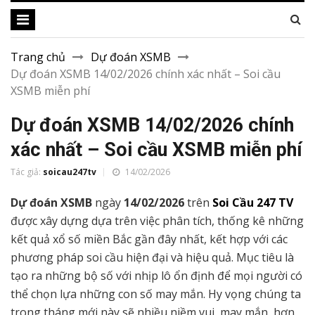
Trang chủ
Dự đoán XSMB
Dự đoán XSMB 14/02/2026 chính xác nhất – Soi cầu
XSMB miễn phí
Dự đoán XSMB 14/02/2026 chính
xác nhất – Soi cầu XSMB miễn phí
Tác giả:
soicau247tv
14/02/2026
Dự đoán XSMB
ngày
14/02/2026
trên
Soi Cầu 247 TV
được xây dựng dựa trên việc phân tích, thống kê những
kết quả xổ số miền Bắc gần đây nhất, kết hợp với các
phương pháp soi cầu hiện đại và hiệu quả. Mục tiêu là
tạo ra những bộ số với nhịp lô ổn định để mọi người có
thể chọn lựa những con số may mắn. Hy vọng chúng ta
trong tháng mới này sẽ nhiều niềm vui, may mắn hơn