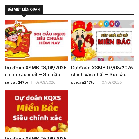
BÀI VIẾT LIÊN QUAN
Dự đoán XSMB 08/08/2026
Dự đoán XSMB 07/08/2026
chính xác nhất – Soi cầu
chính xác nhất – Soi cầu
XSMB miễn phí
XSMB miễn phí
soicau247tv
08/08/2026
soicau247tv
07/08/2026
Dự đoán XSMB 06/08/2026