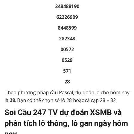
248488190
62226909
8448599
282348
00572
0529
571
28
Theo phương pháp cầu Pascal, dự đoán lô cho hôm nay
là
28
. Bạn có thể chọn số lô 28 hoặc cả cặp 28 – 82.
Soi Cầu 247 TV dự đoán XSMB và
phân tích lô thông, lô gan ngày hôm