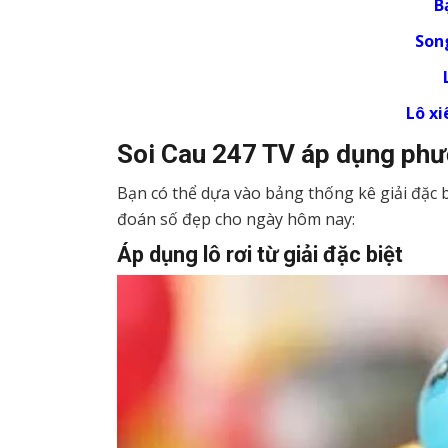
B
Son
Lô xi
Soi Cau 247 TV áp dụng ph
Bạn có thể dựa vào bảng thống kê giải đặc 
đoán số đẹp cho ngày hôm nay:
Áp dụng lô rơi từ giải đặc biệt