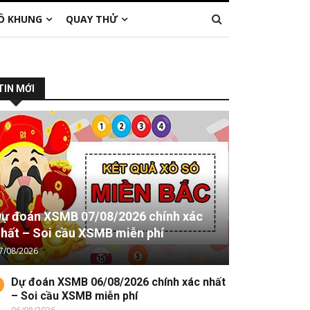
LÔ KHUNG
QUAY THỬ
TIN MỚI
Dự đoán XSMB 07/08/2026 chính xác
hất – Soi cầu XSMB miễn phí
7/08/2026
Dự đoán XSMB 06/08/2026 chính xác nhất
– Soi cầu XSMB miễn phí