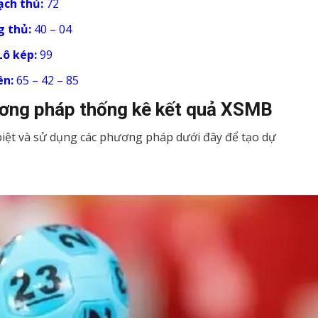
ạch thủ:
72
g thủ:
40 – 04
Lô kép:
99
ên:
65 – 42 – 85
ương pháp thống kê kết quả XSMB
biệt và sử dụng các phương pháp dưới đây để tạo dự