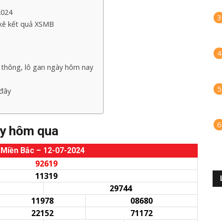
2024
3
kê kết quả XSMB
4
 thông, lô gan ngày hôm nay
5
đây
6
ày hôm qua
 Miền Bắc – 12-07-2024
92619
11319
29744
11978
08680
22152
71172