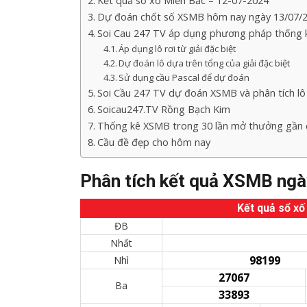
Kết quả sổ xố Miền Bắc – 12-07-2024
Dự đoán chốt số XSMB hôm nay ngày 13/07/
Soi Cau 247 TV áp dụng phương pháp thống 
Áp dụng lô rơi từ giải đặc biệt
Dự đoán lô dựa trên tổng của giải đặc biệt
Sử dụng cầu Pascal để dự đoán
Soi Cầu 247 TV dự đoán XSMB và phân tích lô
Soicau247.TV Rồng Bạch Kim
Thống kê XSMB trong 30 lần mở thưởng gần 
Cầu đề đẹp cho hôm nay
Phân tích kết quả XSMB ng
Kết quả sổ xố
ĐB
Nhất
98199
Nhì
27067
Ba
33893