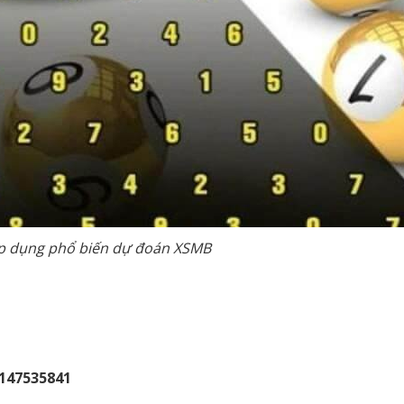
áp dụng phổ biến dự đoán XSMB
147535841