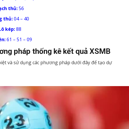
ạch thủ:
56
g thủ:
04 – 40
Lô kép:
88
ên:
61 – 51 – 09
ương pháp thống kê kết quả XSMB
biệt và sử dụng các phương pháp dưới đây để tạo dự