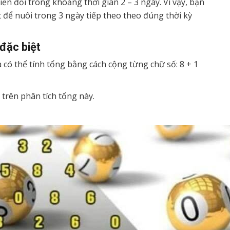
biến đổi trong khoảng thời gian 2 – 3 ngày. Vì vậy, bạn
t để nuôi trong 3 ngày tiếp theo theo đúng thời kỳ
 đặc biệt
a có thể tính tổng bằng cách cộng từng chữ số: 8 + 1
 trên phân tích tổng này.