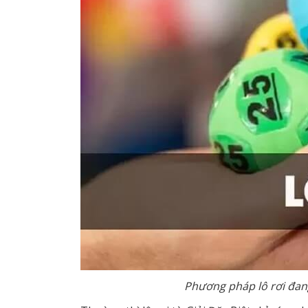
Phương pháp lô rơi đan