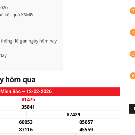
2026
3
kê kết quả XSMB
4
 thông, lô gan ngày hôm nay
5
đây
6
ày hôm qua
 Miền Bắc – 12-02-2026
81475
35841
87429
60053
05057
87116
45559