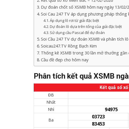
Kết quả sổ xố Miền Bắc – 12-02-2026
Dự đoán chốt số XSMB hôm nay ngày 13/02/
Soi Cau 247 TV áp dụng phương pháp thống 
Áp dụng lô rơi từ giải đặc biệt
Dự đoán lô dựa trên tổng của giải đặc biệt
Sử dụng cầu Pascal để dự đoán
Soi Cầu 247 TV dự đoán XSMB và phân tích lô
Soicau247.TV Rồng Bạch Kim
Thống kê XSMB trong 30 lần mở thưởng gần 
Cầu đề đẹp cho hôm nay
Phân tích kết quả XSMB ng
Kết quả sổ xố
ĐB
Nhất
94975
Nhì
03723
Ba
83453