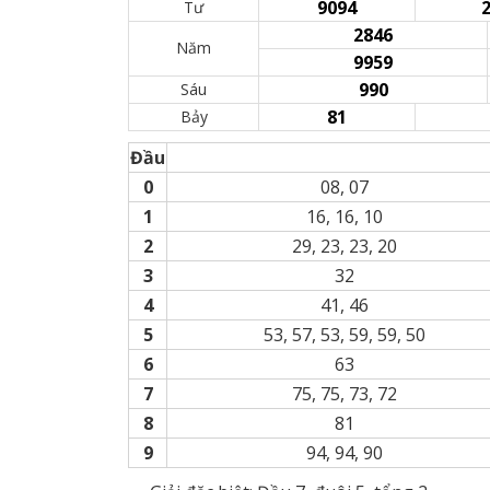
9094
Tư
2846
Năm
9959
990
Sáu
81
Bảy
Đầu
0
08, 07
1
16, 16, 10
2
29, 23, 23, 20
3
32
4
41, 46
5
53, 57, 53, 59, 59, 50
6
63
7
75, 75, 73, 72
8
81
9
94, 94, 90