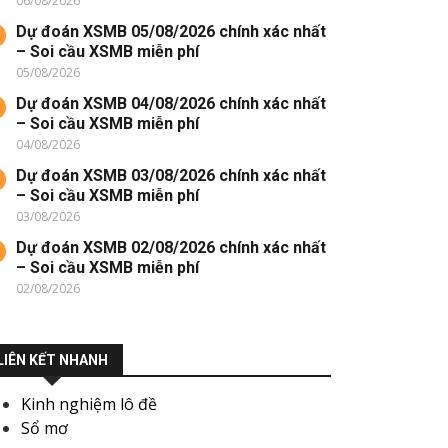
06/08/2026
Dự đoán XSMB 05/08/2026 chính xác nhất
– Soi cầu XSMB miễn phí
05/08/2026
Dự đoán XSMB 04/08/2026 chính xác nhất
– Soi cầu XSMB miễn phí
04/08/2026
Dự đoán XSMB 03/08/2026 chính xác nhất
– Soi cầu XSMB miễn phí
03/08/2026
Dự đoán XSMB 02/08/2026 chính xác nhất
– Soi cầu XSMB miễn phí
02/08/2026
LIÊN KẾT NHANH
Kinh nghiệm lô đề
Sổ mơ