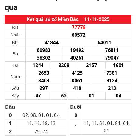
qua
Kết quả sổ xố Miền Bắc – 11-11-2025
77776
ĐB
60572
Nhất
41844
64011
Nhì
80983
19492
76811
Ba
38302
40261
79047
1244
8208
2157
1601
Tư
2653
4125
7381
Năm
3463
0061
9124
297
418
213
Sáu
47
62
01
04
Bảy
Đầu
Đuôi
0
02, 08, 01, 01, 04
0
1
11, 11, 18, 13
11, 11, 61, 01, 81, 61,
1
01
2
25, 24