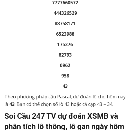
7777660572
444326529
88758171
6523988
175276
82793
0962
958
43
Theo phương pháp cầu Pascal, dự đoán lô cho hôm nay
là
43
. Bạn có thể chọn số lô 43 hoặc cả cặp 43 – 34.
Soi Cầu 247 TV dự đoán XSMB và
phân tích lô thông, lô gan ngày hôm