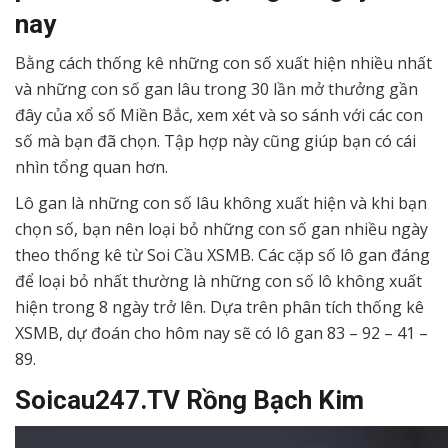
nay
Bằng cách thống kê những con số xuất hiện nhiều nhất
và những con số gan lâu trong 30 lần mở thưởng gần
đây của xổ số Miền Bắc, xem xét và so sánh với các con
số mà bạn đã chọn. Tập hợp này cũng giúp bạn có cái
nhìn tổng quan hơn.
Lô gan là những con số lâu không xuất hiện và khi bạn
chọn số, bạn nên loại bỏ những con số gan nhiều ngày
theo thống kê từ Soi Cầu XSMB. Các cặp số lô gan đáng
để loại bỏ nhất thường là những con số lô không xuất
hiện trong 8 ngày trở lên. Dựa trên phân tích thống kê
XSMB, dự đoán cho hôm nay sẽ có lô gan 83 – 92 – 41 –
89.
Soicau247.TV Rồng Bạch Kim