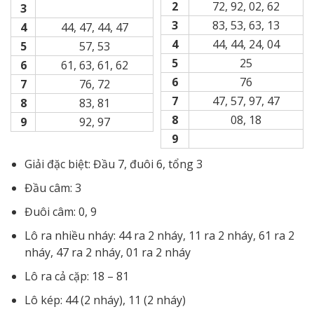
2
72, 92, 02, 62
3
3
83, 53, 63, 13
4
44, 47, 44, 47
4
44, 44, 24, 04
5
57, 53
5
25
6
61, 63, 61, 62
6
76
7
76, 72
7
47, 57, 97, 47
8
83, 81
8
08, 18
9
92, 97
9
Giải đặc biệt: Đầu 7, đuôi 6, tổng 3
Đầu câm: 3
Đuôi câm: 0, 9
Lô ra nhiều nháy: 44 ra 2 nháy, 11 ra 2 nháy, 61 ra 2
nháy, 47 ra 2 nháy, 01 ra 2 nháy
Lô ra cả cặp: 18 – 81
Lô kép: 44 (2 nháy), 11 (2 nháy)