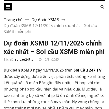
Trang chủ
Dự đoán XSMB
Dự đoán XSMB 12/11/2025 chính xác nhất – Soi cầu
XSMB miễn phí
Dự đoán XSMB 12/11/2025 chính
xác nhất – Soi cầu XSMB miễn phí
Tác giả:
soicau247tv
12/11/2025
Dự đoán XSMB
ngày
12/11/2025
trên
Soi Cầu 247 TV
được xây dựng dựa trên việc phân tích, thống kê những
kết quả xổ số miền Bắc gần đây nhất, kết hợp với các
phương pháp soi cầu hiện đại và hiệu quả. Mục tiêu là
tạo ra những bộ số với nhịp lô ổn định để mọi người có
thể chọn lựa những con số may mắn. Hy vọng chúng ta
trong tháng mới này sẽ nhiều niềm vui, may mắn hơn