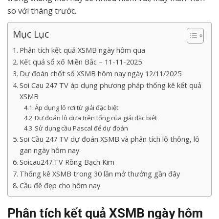
so với tháng trước.
Mục Lục
Phân tích kết quả XSMB ngày hôm qua
Kết quả sổ xố Miền Bắc – 11-11-2025
Dự đoán chốt số XSMB hôm nay ngày 12/11/2025
Soi Cau 247 TV áp dụng phương pháp thống kê kết quả
XSMB
Áp dụng lô rơi từ giải đặc biệt
Dự đoán lô dựa trên tổng của giải đặc biệt
Sử dụng cầu Pascal để dự đoán
Soi Cầu 247 TV dự đoán XSMB và phân tích lô thông, lô
gan ngày hôm nay
Soicau247.TV Rồng Bạch Kim
Thống kê XSMB trong 30 lần mở thưởng gần đây
Cầu đề đẹp cho hôm nay
Phân tích kết quả XSMB ngày hôm