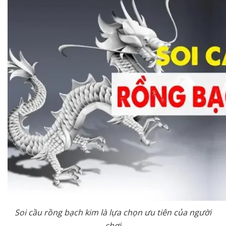
Soi cầu rồng bạch kim là lựa chọn ưu tiên của người
chơi