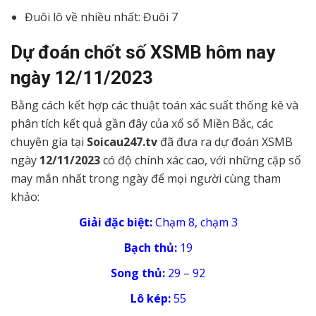
Đuôi lô về nhiều nhất: Đuôi 7
Dự đoán chốt số XSMB hôm nay
ngày
12/11/2023
Bằng cách kết hợp các thuật toán xác suất thống kê và
phân tích kết quả gần đây của xổ số Miền Bắc, các
chuyên gia tại
Soicau247.tv
đã đưa ra dự đoán XSMB
ngày
12/11/2023
có độ chính xác cao, với những cặp số
may mắn nhất trong ngày để mọi người cùng tham
khảo:
Giải đặc biệt:
Chạm 8, chạm 3
Bạch thủ:
19
Song thủ:
29 – 92
Lô kép:
55