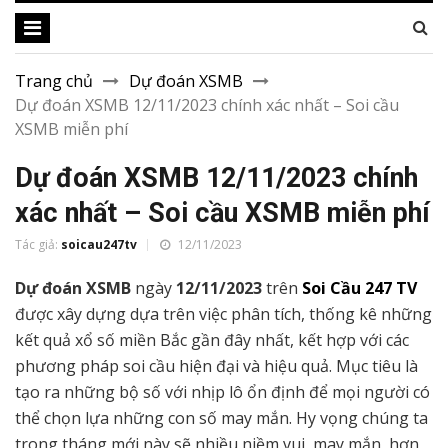
Trang chủ
Dự đoán XSMB
Dự đoán XSMB 12/11/2023 chính xác nhất – Soi cầu
XSMB miễn phí
Dự đoán XSMB 12/11/2023 chính
xác nhất – Soi cầu XSMB miễn phí
Tác giả:
soicau247tv
12/11/2023
Dự đoán XSMB
ngày
12/11/2023
trên
Soi Cầu 247 TV
được xây dựng dựa trên việc phân tích, thống kê những
kết quả xổ số miền Bắc gần đây nhất, kết hợp với các
phương pháp soi cầu hiện đại và hiệu quả. Mục tiêu là
tạo ra những bộ số với nhịp lô ổn định để mọi người có
thể chọn lựa những con số may mắn. Hy vọng chúng ta
trong tháng mới này sẽ nhiều niềm vui, may mắn hơn