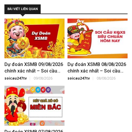
BÀI VIẾT LIÊN QUAN
Dự đoán XSMB 09/08/2026
Dự đoán XSMB 08/08/2026
chính xác nhất – Soi cầu
chính xác nhất – Soi cầu
XSMB miễn phí
XSMB miễn phí
soicau247tv
09/08/2026
soicau247tv
08/08/2026
Dự đoán XSMB 07/08/2026