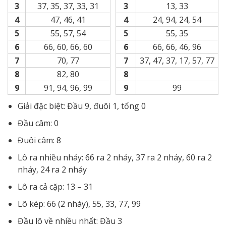
3
37, 35, 37, 33, 31
3
13, 33
4
47, 46, 41
4
24, 94, 24, 54
5
55, 57, 54
5
55, 35
6
66, 60, 66, 60
6
66, 66, 46, 96
7
70, 77
7
37, 47, 37, 17, 57, 77
8
82, 80
8
9
91, 94, 96, 99
9
99
Giải đặc biệt: Đầu 9, đuôi 1, tổng 0
Đầu câm: 0
Đuôi câm: 8
Lô ra nhiều nháy: 66 ra 2 nháy, 37 ra 2 nháy, 60 ra 2
nháy, 24 ra 2 nháy
Lô ra cả cặp: 13 – 31
Lô kép: 66 (2 nháy), 55, 33, 77, 99
Đầu lô về nhiều nhất: Đầu 3