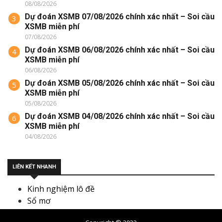
08/08/2026
Dự đoán XSMB 07/08/2026 chính xác nhất – Soi cầu
3
XSMB miễn phí
07/08/2026
Dự đoán XSMB 06/08/2026 chính xác nhất – Soi cầu
4
XSMB miễn phí
06/08/2026
Dự đoán XSMB 05/08/2026 chính xác nhất – Soi cầu
5
XSMB miễn phí
05/08/2026
Dự đoán XSMB 04/08/2026 chính xác nhất – Soi cầu
6
XSMB miễn phí
04/08/2026
LIÊN KẾT NHANH
Kinh nghiệm lô đề
Sổ mơ