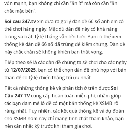
vốn mạnh, bạn không chỉ cần “ăn ít” mà còn cần “ăn
chắc mặc bền”.
Soi cau 247.tv
xin đưa ra gợi ý dàn đề 66 số anh em có
thể chơi hàng ngày. Mặc dù dàn đề này có khả năng
trúng và trật, tỷ lệ thắng vẫn lớn hơn. Bạn có thể xem
thống kê dàn đề 66 số đã trúng để kiểm chứng. Dàn đề
này chắc chắn sẽ không khiến bạn thất vọng.
Tiếp theo sẽ là các dàn đề chúng ta sẽ chơi cho các ngày
từ
12/07/2025
, bạn có thể chọn dàn đề phù hợp với bản
thân để có tỷ lệ chiến thắng tối ưu nhất.
Tất cả những thống kê và phân tích ở trên được
Soi
Cầu 247 TV
cung cấp hoàn toàn miễn phí, nhằm giúp
các bạn đam mê lô đề có một bản thống kê XSMB rõ
ràng nhất. Tuy nhiên, các kết quả thống kê và dự đoán
cho XSMB hôm nay chỉ mang tính chất tham khảo, bạn
nên cân nhắc kỹ trước khi tham gia chơi.