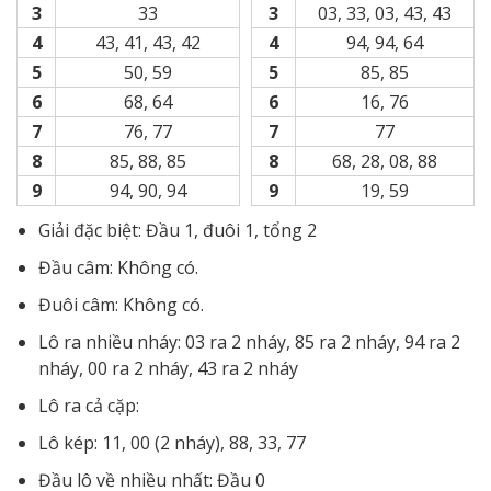
3
33
3
03, 33, 03, 43, 43
4
43, 41, 43, 42
4
94, 94, 64
5
50, 59
5
85, 85
6
68, 64
6
16, 76
7
76, 77
7
77
8
85, 88, 85
8
68, 28, 08, 88
9
94, 90, 94
9
19, 59
Giải đặc biệt: Đầu 1, đuôi 1, tổng 2
Đầu câm: Không có.
Đuôi câm: Không có.
Lô ra nhiều nháy: 03 ra 2 nháy, 85 ra 2 nháy, 94 ra 2
nháy, 00 ra 2 nháy, 43 ra 2 nháy
Lô ra cả cặp:
Lô kép: 11, 00 (2 nháy), 88, 33, 77
Đầu lô về nhiều nhất: Đầu 0