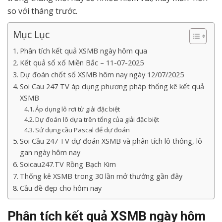
so với tháng trước.
Mục Lục
Phân tích kết quả XSMB ngày hôm qua
Kết quả sổ xố Miền Bắc – 11-07-2025
Dự đoán chốt số XSMB hôm nay ngày 12/07/2025
Soi Cau 247 TV áp dụng phương pháp thống kê kết quả
XSMB
Áp dụng lô rơi từ giải đặc biệt
Dự đoán lô dựa trên tổng của giải đặc biệt
Sử dụng cầu Pascal để dự đoán
Soi Cầu 247 TV dự đoán XSMB và phân tích lô thông, lô
gan ngày hôm nay
Soicau247.TV Rồng Bạch Kim
Thống kê XSMB trong 30 lần mở thưởng gần đây
Cầu đề đẹp cho hôm nay
Phân tích kết quả XSMB ngày hôm