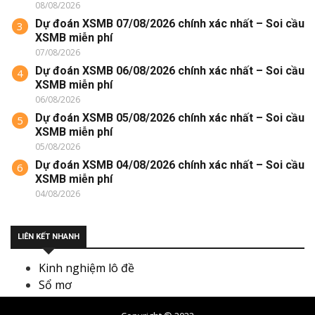
08/08/2026
Dự đoán XSMB 07/08/2026 chính xác nhất – Soi cầu
3
XSMB miễn phí
07/08/2026
Dự đoán XSMB 06/08/2026 chính xác nhất – Soi cầu
4
XSMB miễn phí
06/08/2026
Dự đoán XSMB 05/08/2026 chính xác nhất – Soi cầu
5
XSMB miễn phí
05/08/2026
Dự đoán XSMB 04/08/2026 chính xác nhất – Soi cầu
6
XSMB miễn phí
04/08/2026
LIÊN KẾT NHANH
Kinh nghiệm lô đề
Sổ mơ