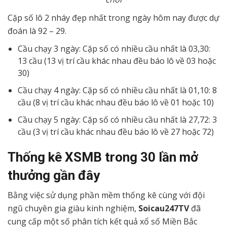
Cặp số lô 2 nháy đẹp nhất trong ngày hôm nay được dự
đoán là 92 – 29.
Cầu chạy 3 ngày: Cặp số có nhiều cầu nhất là 03,30:
13 cầu (13 vị trí cầu khác nhau đều báo lô về 03 hoặc
30)
Cầu chạy 4 ngày: Cặp số có nhiều cầu nhất là 01,10: 8
cầu (8 vị trí cầu khác nhau đều báo lô về 01 hoặc 10)
Cầu chạy 5 ngày: Cặp số có nhiều cầu nhất là 27,72: 3
cầu (3 vị trí cầu khác nhau đều báo lô về 27 hoặc 72)
Thống kê XSMB trong 30 lần mở
thưởng gần đây
Bằng việc sử dụng phần mềm thống kê cùng với đội
ngũ chuyên gia giàu kinh nghiệm,
Soicau247TV
đã
cung cấp một số phân tích kết quả xổ số Miền Bắc