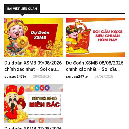
BÀI VIẾT LIÊN QUAN
Dự đoán XSMB 09/08/2026
Dự đoán XSMB 08/08/2026
chính xác nhất – Soi cầu
chính xác nhất – Soi cầu
XSMB miễn phí
XSMB miễn phí
soicau247tv
09/08/2026
soicau247tv
08/08/2026
Dự đoán XSMB 07/08/2026