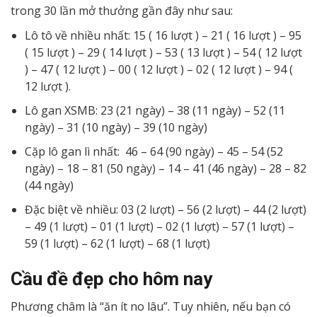
trong 30 lần mở thưởng gần đây như sau:
Lô tô về nhiều nhất: 15 ( 16 lượt ) – 21 ( 16 lượt ) – 95
( 15 lượt ) – 29 ( 14 lượt ) – 53 ( 13 lượt ) – 54 ( 12 lượt
) – 47 ( 12 lượt ) – 00 ( 12 lượt ) – 02 ( 12 lượt ) – 94 (
12 lượt ).
Lô gan XSMB: 23 (21 ngày) – 38 (11 ngày) – 52 (11
ngày) – 31 (10 ngày) – 39 (10 ngày)
Cặp lô gan lì nhất: 46 – 64 (90 ngày) – 45 – 54 (52
ngày) – 18 – 81 (50 ngày) – 14 – 41 (46 ngày) – 28 – 82
(44 ngày)
Đặc biệt về nhiều: 03 (2 lượt) – 56 (2 lượt) – 44 (2 lượt)
– 49 (1 lượt) – 01 (1 lượt) – 02 (1 lượt) – 57 (1 lượt) –
59 (1 lượt) – 62 (1 lượt) – 68 (1 lượt)
Cầu đề đẹp cho hôm nay
Phương châm là “ăn ít no lâu”. Tuy nhiên, nếu bạn có