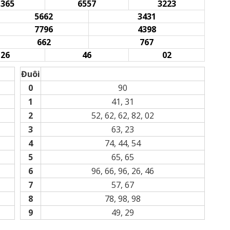
1365
6557
3223
5662
3431
7796
4398
662
767
26
46
02
Đuôi
0
90
1
41, 31
2
52, 62, 62, 82, 02
3
63, 23
4
74, 44, 54
5
65, 65
6
96, 66, 96, 26, 46
7
57, 67
8
78, 98, 98
9
49, 29