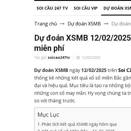
SOI CẦU 247 TV
SOI CẦU VIP
DỰ ĐOÁN XS
Trang chủ
Dự đoán XSMB
Dự đoán 
Dự đoán XSMB 12/02/2025 
miễn phí
Tác giả:
soicau247tv
12/02/2025
Dự đoán XSMB
ngày
12/02/2025
trên
Soi C
thống kê những kết quả xổ số miền Bắc gần 
đại và hiệu quả. Mục tiêu là tạo ra những bộ
những con số may mắn. Hy vọng chúng ta t
so với tháng trước.
Mục Lục
Phân tích kết quả XSMB ngày hôm qua