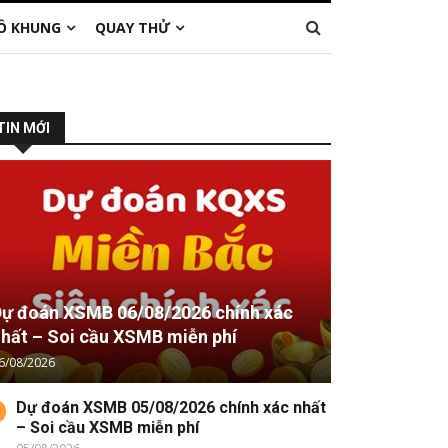
LÔ KHUNG
QUAY THỬ
TIN MỚI
Dự đoán XSMB 06/08/2026 chính xác
hất – Soi cầu XSMB miễn phí
6/08/2026
Dự đoán XSMB 05/08/2026 chính xác nhất
– Soi cầu XSMB miễn phí