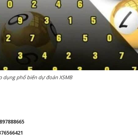
áp dụng phổ biến dự đoán XSMB
897888665
376566421