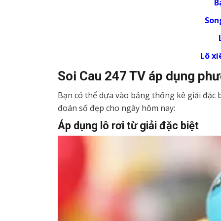
B
Son
Lô xi
Soi Cau 247 TV áp dụng ph
Bạn có thể dựa vào bảng thống kê giải đặc 
đoán số đẹp cho ngày hôm nay:
Áp dụng lô rơi từ giải đặc biệt