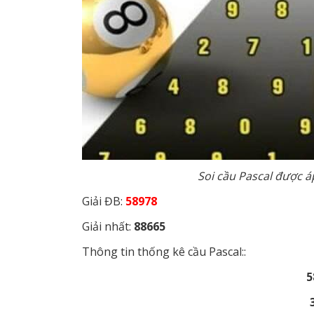
Soi cầu Pascal được 
Giải ĐB:
58978
Giải nhất:
88665
Thông tin thống kê cầu Pascal::
5