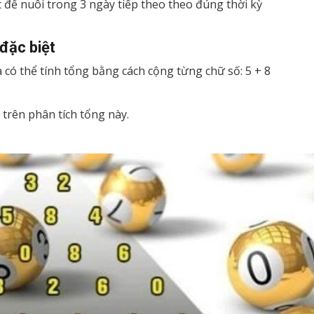
t để nuôi trong 3 ngày tiếp theo theo đúng thời kỳ
 đặc biệt
a có thể tính tổng bằng cách cộng từng chữ số: 5 + 8
 trên phân tích tổng này.