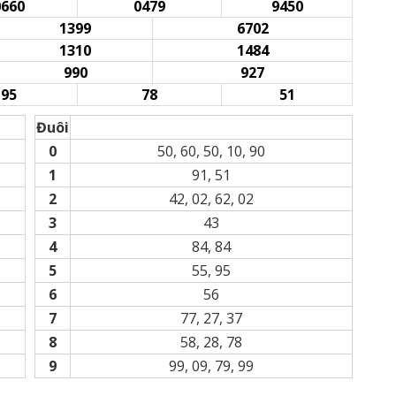
0660
0479
9450
1399
6702
1310
1484
990
927
95
78
51
Đuôi
0
50, 60, 50, 10, 90
1
91, 51
2
42, 02, 62, 02
3
43
4
84, 84
5
55, 95
6
56
7
77, 27, 37
8
58, 28, 78
9
99, 09, 79, 99