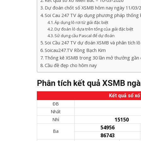
Kết quả sổ xố Miền Bắc – 10-03-2026
Dự đoán chốt số XSMB hôm nay ngày 11/03/
Soi Cau 247 TV áp dụng phương pháp thống 
Áp dụng lô rơi từ giải đặc biệt
Dự đoán lô dựa trên tổng của giải đặc biệt
Sử dụng cầu Pascal để dự đoán
Soi Cầu 247 TV dự đoán XSMB và phân tích lô
Soicau247.TV Rồng Bạch Kim
Thống kê XSMB trong 30 lần mở thưởng gần 
Cầu đề đẹp cho hôm nay
Phân tích kết quả XSMB ng
Kết quả sổ xố
ĐB
Nhất
15150
Nhì
54956
Ba
86743