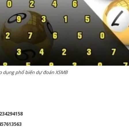
áp dụng phổ biến dự đoán XSMB
234294158
457613563