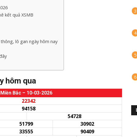
2026
3
kê kết quả XSMB
4
 thông, lô gan ngày hôm nay
5
đây
6
ày hôm qua
 Miền Bắc – 10-03-2026
22342
94158
54728
51799
30902
33555
90409