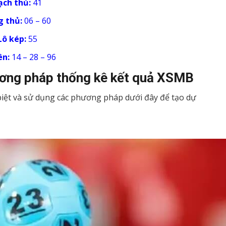
ạch thủ:
41
g thủ:
06 – 60
Lô kép:
55
ên:
14 – 28 – 96
ương pháp thống kê kết quả XSMB
biệt và sử dụng các phương pháp dưới đây để tạo dự