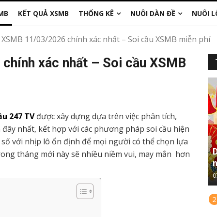
MB
KẾT QUẢ XSMB
THỐNG KÊ
NUÔI DÀN ĐỀ
NUÔI 
XSMB 11/03/2026 chính xác nhất – Soi cầu XSMB miễn phí
chính xác nhất – Soi cầu XSMB
ầu 247 TV
được xây dựng dựa trên việc phân tích,
đây nhất, kết hợp với các phương pháp soi cầu hiện
 số với nhịp lô ổn định để mọi người có thể chọn lựa
rong tháng mới này sẽ nhiều niềm vui, may mắn hơn
n
0
2