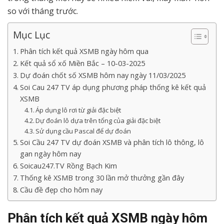
so với tháng trước.
Mục Lục
Phân tích kết quả XSMB ngày hôm qua
Kết quả sổ xố Miền Bắc – 10-03-2025
Dự đoán chốt số XSMB hôm nay ngày 11/03/2025
Soi Cau 247 TV áp dụng phương pháp thống kê kết quả
XSMB
Áp dụng lô rơi từ giải đặc biệt
Dự đoán lô dựa trên tổng của giải đặc biệt
Sử dụng cầu Pascal để dự đoán
Soi Cầu 247 TV dự đoán XSMB và phân tích lô thông, lô
gan ngày hôm nay
Soicau247.TV Rồng Bạch Kim
Thống kê XSMB trong 30 lần mở thưởng gần đây
Cầu đề đẹp cho hôm nay
Phân tích kết quả XSMB ngày hôm