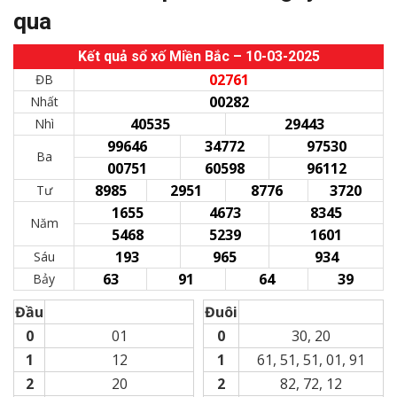
qua
Kết quả sổ xố Miền Bắc – 10-03-2025
02761
ĐB
00282
Nhất
40535
29443
Nhì
99646
34772
97530
Ba
00751
60598
96112
8985
2951
8776
3720
Tư
1655
4673
8345
Năm
5468
5239
1601
193
965
934
Sáu
63
91
64
39
Bảy
Đầu
Đuôi
0
01
0
30, 20
1
12
1
61, 51, 51, 01, 91
2
20
2
82, 72, 12