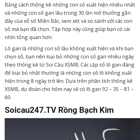
Bằng cách thống kê những con số xuất hiện nhiều nhất
và những con số gan lâu trong 30 lần mở thưởng gần
đây của xổ số Miền Bắc, xem xét và so sánh với các con
số mà bạn đã chọn. Tập hợp này cũng giúp bạn có cái
nhìn tổng quan hơn.
Lô gan là những con số lâu không xuất hiện và khi bạn
chọn số, bạn nên loại bỏ những con số gan nhiều ngày
theo thống kê từ Soi Cầu XSMB. Các cặp số lô gan đáng
để loại bỏ nhất thường là những con số lô không xuất
hiện trong 8 ngày trở lên. Dựa trên phân tích thống kê
XSMB, dự đoán cho hôm nay sẽ có lô gan 92 – 35 – 81 –
60.
Soicau247.TV Rồng Bạch Kim