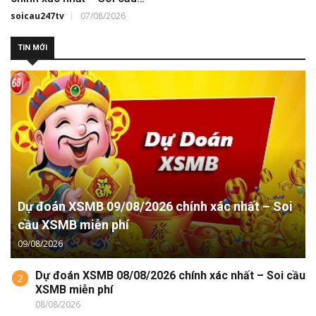
XSMB miễn phí
soicau247tv
07/08/2026
TIN MỚI
Dự đoán XSMB 09/08/2026 chính xác nhất – Soi
cầu XSMB miễn phí
09/08/2026
Dự đoán XSMB 08/08/2026 chính xác nhất – Soi cầu
2
XSMB miễn phí
08/08/2026