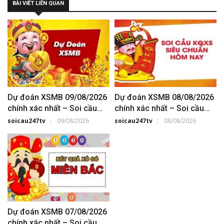
BÀI VIẾT LIÊN QUAN
Dự đoán XSMB 09/08/2026
Dự đoán XSMB 08/08/2026
chính xác nhất – Soi cầu
chính xác nhất – Soi cầu
XSMB miễn phí
XSMB miễn phí
soicau247tv
09/08/2026
soicau247tv
08/08/2026
Dự đoán XSMB 07/08/2026
chính xác nhất – Soi cầu