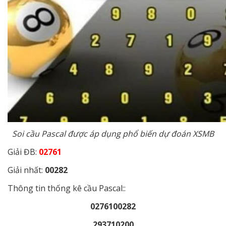
Soi cầu Pascal được áp dụng phổ biến dự đoán XSMB
Giải ĐB:
02761
Giải nhất:
00282
Thông tin thống kê cầu Pascal::
0276100282
293710200