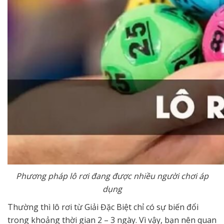
Phương pháp lô rơi đang được nhiều người chơi áp
dụng
Thường thì lô rơi từ Giải Đặc Biệt chỉ có sự biến đổi
trong khoảng thời gian 2 – 3 ngày. Vì vậy, bạn nên quan