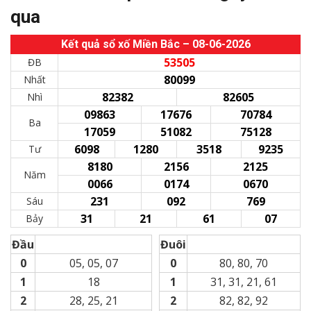
qua
Kết quả sổ xố Miền Bắc – 08-06-2026
53505
ĐB
80099
Nhất
82382
82605
Nhì
09863
17676
70784
Ba
17059
51082
75128
6098
1280
3518
9235
Tư
8180
2156
2125
Năm
0066
0174
0670
231
092
769
Sáu
31
21
61
07
Bảy
Đầu
Đuôi
0
05, 05, 07
0
80, 80, 70
1
18
1
31, 31, 21, 61
2
28, 25, 21
2
82, 82, 92