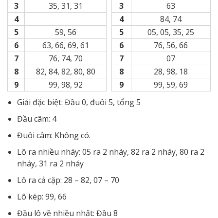
3
35, 31, 31
3
63
4
4
84, 74
5
59, 56
5
05, 05, 35, 25
6
63, 66, 69, 61
6
76, 56, 66
7
76, 74, 70
7
07
8
82, 84, 82, 80, 80
8
28, 98, 18
9
99, 98, 92
9
99, 59, 69
Giải đặc biệt: Đầu 0, đuôi 5, tổng 5
Đầu câm: 4
Đuôi câm: Không có.
Lô ra nhiều nháy: 05 ra 2 nháy, 82 ra 2 nháy, 80 ra 2
nháy, 31 ra 2 nháy
Lô ra cả cặp: 28 – 82, 07 – 70
Lô kép: 99, 66
Đầu lô về nhiều nhất: Đầu 8