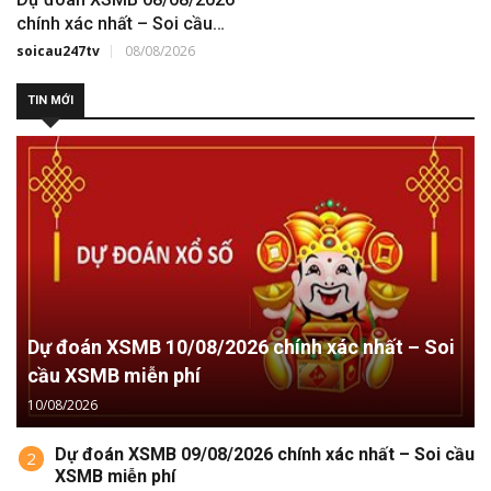
chính xác nhất – Soi cầu
XSMB miễn phí
soicau247tv
08/08/2026
TIN MỚI
Dự đoán XSMB 10/08/2026 chính xác nhất – Soi
cầu XSMB miễn phí
10/08/2026
Dự đoán XSMB 09/08/2026 chính xác nhất – Soi cầu
2
XSMB miễn phí