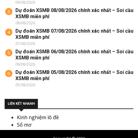
09/08/2026
Dự đoán XSMB 08/08/2026 chính xác nhất – Soi cầu
3
XSMB miễn phí
08/08/2026
Dự đoán XSMB 07/08/2026 chính xác nhất – Soi cầu
4
XSMB miễn phí
07/08/2026
Dự đoán XSMB 06/08/2026 chính xác nhất – Soi cầu
5
XSMB miễn phí
06/08/2026
Dự đoán XSMB 05/08/2026 chính xác nhất – Soi cầu
6
XSMB miễn phí
05/08/2026
LIÊN KẾT NHANH
Kinh nghiệm lô đề
Sổ mơ