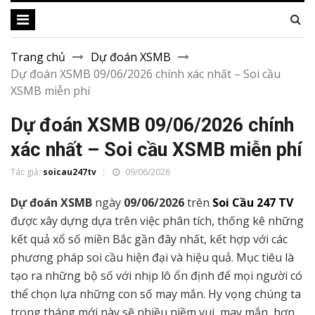
Trang chủ
Dự đoán XSMB
Dự đoán XSMB 09/06/2026 chính xác nhất – Soi cầu
XSMB miễn phí
Dự đoán XSMB 09/06/2026 chính
xác nhất – Soi cầu XSMB miễn phí
Tác giả:
soicau247tv
09/06/2026
Dự đoán XSMB
ngày
09/06/2026
trên
Soi Cầu 247 TV
được xây dựng dựa trên việc phân tích, thống kê những
kết quả xổ số miền Bắc gần đây nhất, kết hợp với các
phương pháp soi cầu hiện đại và hiệu quả. Mục tiêu là
tạo ra những bộ số với nhịp lô ổn định để mọi người có
thể chọn lựa những con số may mắn. Hy vọng chúng ta
trong tháng mới này sẽ nhiều niềm vui, may mắn hơn