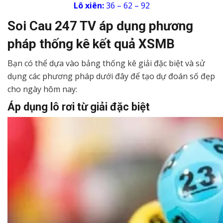
Lô xiên:
36 – 62 – 92
Soi Cau 247 TV áp dụng phương
pháp thống kê kết quả XSMB
Bạn có thể dựa vào bảng thống kê giải đặc biệt và sử
dụng các phương pháp dưới đây để tạo dự đoán số đẹp
cho ngày hôm nay:
Áp dụng lô rơi từ giải đặc biệt