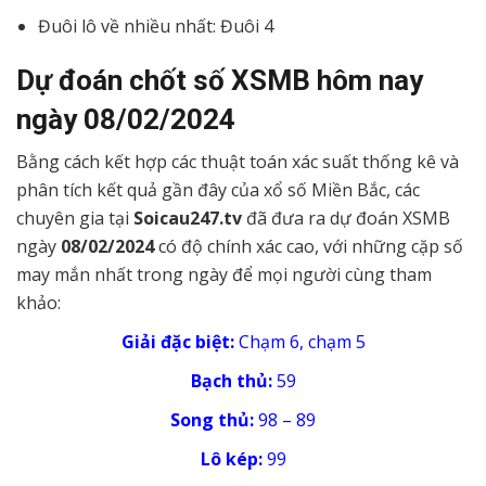
Đuôi lô về nhiều nhất: Đuôi 4
Dự đoán chốt số XSMB hôm nay
ngày
08/02/2024
Bằng cách kết hợp các thuật toán xác suất thống kê và
phân tích kết quả gần đây của xổ số Miền Bắc, các
chuyên gia tại
Soicau247.tv
đã đưa ra dự đoán XSMB
ngày
08/02/2024
có độ chính xác cao, với những cặp số
may mắn nhất trong ngày để mọi người cùng tham
khảo:
Giải đặc biệt:
Chạm 6, chạm 5
Bạch thủ:
59
Song thủ:
98 – 89
Lô kép:
99