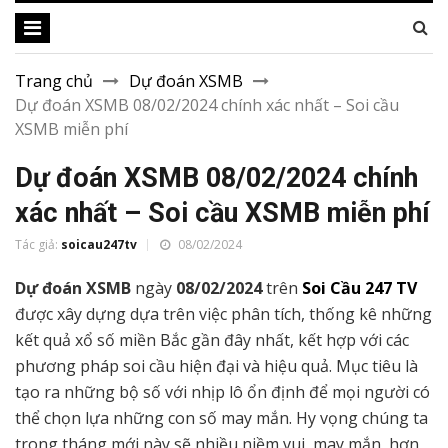
Trang chủ
Dự đoán XSMB
Dự đoán XSMB 08/02/2024 chính xác nhất – Soi cầu
XSMB miễn phí
Dự đoán XSMB 08/02/2024 chính
xác nhất – Soi cầu XSMB miễn phí
Tác giả:
soicau247tv
08/02/2024
Dự đoán XSMB
ngày
08/02/2024
trên
Soi Cầu 247 TV
được xây dựng dựa trên việc phân tích, thống kê những
kết quả xổ số miền Bắc gần đây nhất, kết hợp với các
phương pháp soi cầu hiện đại và hiệu quả. Mục tiêu là
tạo ra những bộ số với nhịp lô ổn định để mọi người có
thể chọn lựa những con số may mắn. Hy vọng chúng ta
trong tháng mới này sẽ nhiều niềm vui, may mắn hơn