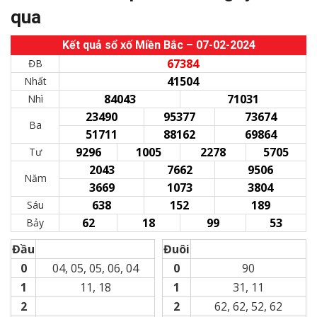
qua
Kết quả sổ xố Miền Bắc – 07-02-2024
67384
ĐB
41504
Nhất
84043
71031
Nhì
23490
95377
73674
Ba
51711
88162
69864
9296
1005
2278
5705
Tư
2043
7662
9506
Năm
3669
1073
3804
638
152
189
Sáu
62
18
99
53
Bảy
Đầu
Đuôi
0
04, 05, 05, 06, 04
0
90
1
11, 18
1
31, 11
2
2
62, 62, 52, 62