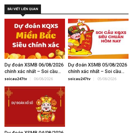
BÀI VIẾT LIÊN QUAN
Dự đoán XSMB 06/08/2026
Dự đoán XSMB 05/08/2026
chính xác nhất – Soi cầu
chính xác nhất – Soi cầu
XSMB miễn phí
XSMB miễn phí
soicau247tv
06/08/2026
soicau247tv
05/08/2026
Dự đoán XSMB 04/08/2026