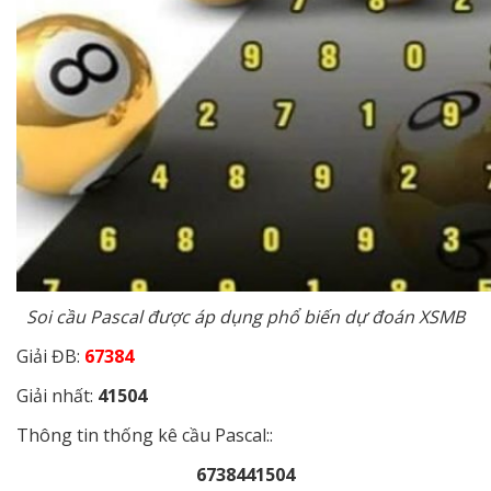
Soi cầu Pascal được áp dụng phổ biến dự đoán XSMB
Giải ĐB:
67384
Giải nhất:
41504
Thông tin thống kê cầu Pascal::
6738441504