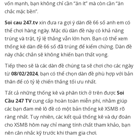
vốn mạnh, bạn không chỉ cần “ăn ít” mà còn cần “ăn
chắc mặc bền”.
Soi cau 247.tv
xin đưa ra gợi ý dàn đề 66 số anh em có
thể chơi hàng ngày. Mặc dù dàn đề này có khả năng
trúng và trật, tỷ lệ thắng vẫn lớn hơn. Bạn có thể xem
thống kê dàn đề 66 số đã trúng để kiểm chứng. Dàn đề
này chắc chắn sẽ không khiến bạn thất vọng.
Tiếp theo sẽ là các dàn đề chúng ta sẽ chơi cho các ngày
từ
08/02/2024
, bạn có thể chọn dàn đề phù hợp với bản
thân để có tỷ lệ chiến thắng tối ưu nhất.
Tất cả những thống kê và phân tích ở trên được
Soi
Cầu 247 TV
cung cấp hoàn toàn miễn phí, nhằm giúp
các bạn đam mê lô đề có một bản thống kê XSMB rõ
ràng nhất. Tuy nhiên, các kết quả thống kê và dự đoán
cho XSMB hôm nay chỉ mang tính chất tham khảo, bạn
nên cân nhắc kỹ trước khi tham gia chơi.