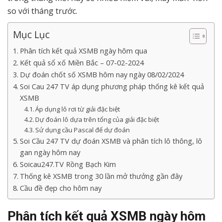
so với tháng trước.
Mục Lục
Phân tích kết quả XSMB ngày hôm qua
Kết quả sổ xố Miền Bắc – 07-02-2024
Dự đoán chốt số XSMB hôm nay ngày 08/02/2024
Soi Cau 247 TV áp dụng phương pháp thống kê kết quả
XSMB
Áp dụng lô rơi từ giải đặc biệt
Dự đoán lô dựa trên tổng của giải đặc biệt
Sử dụng cầu Pascal để dự đoán
Soi Cầu 247 TV dự đoán XSMB và phân tích lô thông, lô
gan ngày hôm nay
Soicau247.TV Rồng Bạch Kim
Thống kê XSMB trong 30 lần mở thưởng gần đây
Cầu đề đẹp cho hôm nay
Phân tích kết quả XSMB ngày hôm