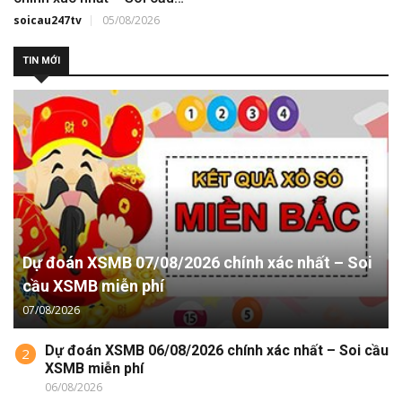
XSMB miễn phí
soicau247tv
05/08/2026
TIN MỚI
Dự đoán XSMB 07/08/2026 chính xác nhất – Soi
cầu XSMB miễn phí
07/08/2026
Dự đoán XSMB 06/08/2026 chính xác nhất – Soi cầu
2
XSMB miễn phí
06/08/2026