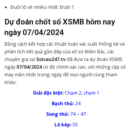
Đuôi lô về nhiều nhất: Đuôi 1
Dự đoán chốt số XSMB hôm nay
ngày
07/04/2024
Bằng cách kết hợp các thuật toán xác suất thống kê và
phân tích kết quả gần đây của xổ số Miền Bắc, các
chuyên gia tại
Soicau247.tv
đã đưa ra dự đoán XSMB
ngày
07/04/2024
có độ chính xác cao, với những cặp số
may mắn nhất trong ngày để mọi người cùng tham
khảo:
Giải đặc biệt:
Chạm 2, chạm 1
Bạch thủ:
24
Song thủ:
74 – 47
Lô kép:
55