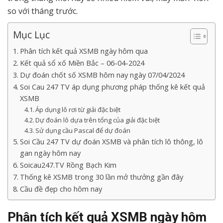
so với tháng trước.
Mục Lục
Phân tích kết quả XSMB ngày hôm qua
Kết quả sổ xố Miền Bắc – 06-04-2024
Dự đoán chốt số XSMB hôm nay ngày 07/04/2024
Soi Cau 247 TV áp dụng phương pháp thống kê kết quả
XSMB
Áp dụng lô rơi từ giải đặc biệt
Dự đoán lô dựa trên tổng của giải đặc biệt
Sử dụng cầu Pascal để dự đoán
Soi Cầu 247 TV dự đoán XSMB và phân tích lô thông, lô
gan ngày hôm nay
Soicau247.TV Rồng Bạch Kim
Thống kê XSMB trong 30 lần mở thưởng gần đây
Cầu đề đẹp cho hôm nay
Phân tích kết quả XSMB ngày hôm