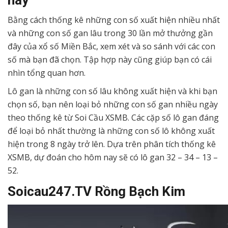
nay
Bằng cách thống kê những con số xuất hiện nhiều nhất
và những con số gan lâu trong 30 lần mở thưởng gần
đây của xổ số Miền Bắc, xem xét và so sánh với các con
số mà bạn đã chọn. Tập hợp này cũng giúp bạn có cái
nhìn tổng quan hơn.
Lô gan là những con số lâu không xuất hiện và khi bạn
chọn số, bạn nên loại bỏ những con số gan nhiều ngày
theo thống kê từ Soi Cầu XSMB. Các cặp số lô gan đáng
để loại bỏ nhất thường là những con số lô không xuất
hiện trong 8 ngày trở lên. Dựa trên phân tích thống kê
XSMB, dự đoán cho hôm nay sẽ có lô gan 32 – 34 – 13 –
52.
Soicau247.TV Rồng Bạch Kim