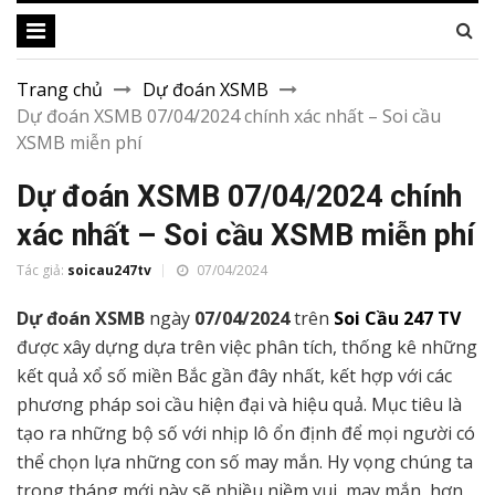
Trang chủ
Dự đoán XSMB
Dự đoán XSMB 07/04/2024 chính xác nhất – Soi cầu
XSMB miễn phí
Dự đoán XSMB 07/04/2024 chính
xác nhất – Soi cầu XSMB miễn phí
Tác giả:
soicau247tv
07/04/2024
Dự đoán XSMB
ngày
07/04/2024
trên
Soi Cầu 247 TV
được xây dựng dựa trên việc phân tích, thống kê những
kết quả xổ số miền Bắc gần đây nhất, kết hợp với các
phương pháp soi cầu hiện đại và hiệu quả. Mục tiêu là
tạo ra những bộ số với nhịp lô ổn định để mọi người có
thể chọn lựa những con số may mắn. Hy vọng chúng ta
trong tháng mới này sẽ nhiều niềm vui, may mắn hơn