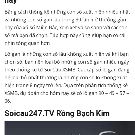
nay
Bằng cách thống kê những con số xuất hiện nhiều nhất
và những con số gan lâu trong 30 lần mở thưởng gần
đây của xổ số Miền Bắc, xem xét và so sánh với các con
số mà bạn đã chọn. Tập hợp này cũng giúp bạn có cái
nhìn tổng quan hơn.
Lô gan là những con số lâu không xuất hiện và khi bạn
chọn số, bạn nên loại bỏ những con số gan nhiều ngày
theo thống kê từ Soi Cầu XSMB. Các cặp số lô gan đáng
để loại bỏ nhất thường là những con số lô không xuất
hiện trong 8 ngày trở lên. Dựa trên phân tích thống kê
XSMB, dự đoán cho hôm nay sẽ có lô gan 90 – 49 – 57 –
06.
Soicau247.TV Rồng Bạch Kim