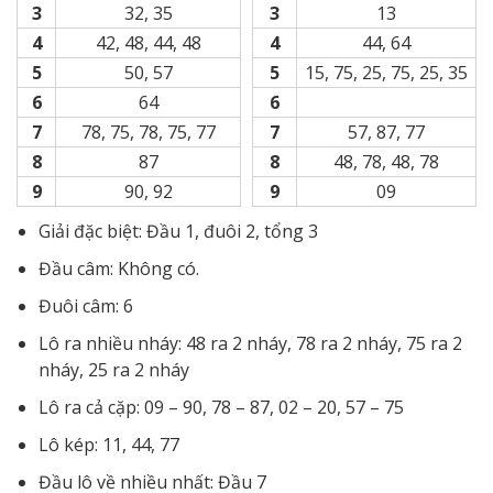
3
32, 35
3
13
4
42, 48, 44, 48
4
44, 64
5
50, 57
5
15, 75, 25, 75, 25, 35
6
64
6
7
78, 75, 78, 75, 77
7
57, 87, 77
8
87
8
48, 78, 48, 78
9
90, 92
9
09
Giải đặc biệt: Đầu 1, đuôi 2, tổng 3
Đầu câm: Không có.
Đuôi câm: 6
Lô ra nhiều nháy: 48 ra 2 nháy, 78 ra 2 nháy, 75 ra 2
nháy, 25 ra 2 nháy
Lô ra cả cặp: 09 – 90, 78 – 87, 02 – 20, 57 – 75
Lô kép: 11, 44, 77
Đầu lô về nhiều nhất: Đầu 7