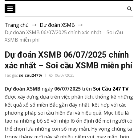
Trang chủ
Dự đoán XSMB
Dự đoán XSMB 06/07/2025 chính xác nhất – Soi cầu
XSMB miễn phí
Dự đoán XSMB 06/07/2025 chính
xác nhất – Soi cầu XSMB miễn phí
Tác giả:
soicau247tv
06/07/2025
Dự đoán XSMB
ngày
06/07/2025
trên
Soi Cầu 247 TV
được xây dựng dựa trên việc phân tích, thống kê những
kết quả xổ số miền Bắc gần đây nhất, kết hợp với các
phương pháp soi cầu hiện đại và hiệu quả. Mục tiêu là
tạo ra những bộ số với nhịp lô ổn định để mọi người có
thể chọn lựa những con số may mắn. Hy vọng chúng ta
trong tháng mới này sẽ nhiều niềm vui, may mắn hơn