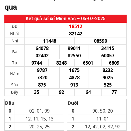
qua
Kết quả sổ xố Miền Bắc – 05-07-2025
18512
ĐB
82142
Nhất
11448
08590
Nhì
64078
99011
34115
Ba
02402
82550
60057
9744
8248
6501
6809
Tư
9787
1675
8232
Năm
7320
4878
9025
875
913
525
Sáu
35
92
64
77
Bảy
Đầu
Đuôi
0
02, 01, 09
0
90, 50, 20
1
12, 11, 15, 13
1
11, 01
2
20, 25, 25
2
12, 42, 02, 32, 92