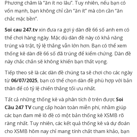
Phương châm là “ăn ít no lâu”. Tuy nhiên, nếu bạn có
vốn mạnh, bạn không chỉ cần “ăn ít” mà còn cần “ăn
chắc mặc bền”.
Soi cau 247.tv
xin đưa ra gợi ý dàn đề 66 số anh em có
thể chơi hàng ngày. Mặc dù dàn đề này có khả năng
trúng và trật, tỷ lệ thắng vẫn lớn hơn. Bạn có thể xem
thống kê dàn đề 66 số đã trúng để kiểm chứng. Dàn đề
này chắc chắn sẽ không khiến bạn thất vọng.
Tiếp theo sẽ là các dàn đề chúng ta sẽ chơi cho các ngày
từ
06/07/2025
, bạn có thể chọn dàn đề phù hợp với bản
thân để có tỷ lệ chiến thắng tối ưu nhất.
Tất cả những thống kê và phân tích ở trên được
Soi
Cầu 247 TV
cung cấp hoàn toàn miễn phí, nhằm giúp
các bạn đam mê lô đề có một bản thống kê XSMB rõ
ràng nhất. Tuy nhiên, các kết quả thống kê và dự đoán
cho XSMB hôm nay chỉ mang tính chất tham khảo, bạn