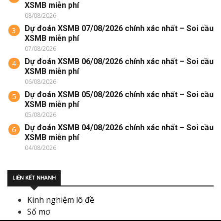
XSMB miễn phí
08/08/2026
Dự đoán XSMB 07/08/2026 chính xác nhất – Soi cầu
3
XSMB miễn phí
07/08/2026
Dự đoán XSMB 06/08/2026 chính xác nhất – Soi cầu
4
XSMB miễn phí
06/08/2026
Dự đoán XSMB 05/08/2026 chính xác nhất – Soi cầu
5
XSMB miễn phí
05/08/2026
Dự đoán XSMB 04/08/2026 chính xác nhất – Soi cầu
6
XSMB miễn phí
04/08/2026
LIÊN KẾT NHANH
Kinh nghiệm lô đề
Sổ mơ