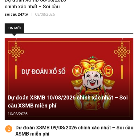
chính xác nhất – Soi cầu
XSMB miễn phí
soicau247tv
08/08/2026
TIN MỚI
Dự đoán XSMB 10/08/2026 chính xác nhất – Soi
cầu XSMB miễn phí
10/08/2026
Dự đoán XSMB 09/08/2026 chính xác nhất – Soi cầu
2
XSMB miễn phí