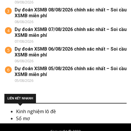
09/08/2026
Dự đoán XSMB 08/08/2026 chính xác nhất – Soi cầu
3
XSMB miễn phí
08/08/2026
Dự đoán XSMB 07/08/2026 chính xác nhất – Soi cầu
4
XSMB miễn phí
07/08/2026
Dự đoán XSMB 06/08/2026 chính xác nhất – Soi cầu
5
XSMB miễn phí
06/08/2026
Dự đoán XSMB 05/08/2026 chính xác nhất – Soi cầu
6
XSMB miễn phí
05/08/2026
LIÊN KẾT NHANH
Kinh nghiệm lô đề
Sổ mơ