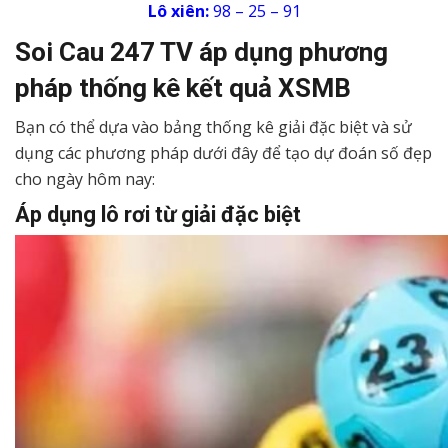
Lô xiên:
98 – 25 – 91
Soi Cau 247 TV áp dụng phương
pháp thống kê kết quả XSMB
Bạn có thể dựa vào bảng thống kê giải đặc biệt và sử
dụng các phương pháp dưới đây để tạo dự đoán số đẹp
cho ngày hôm nay:
Áp dụng lô rơi từ giải đặc biệt