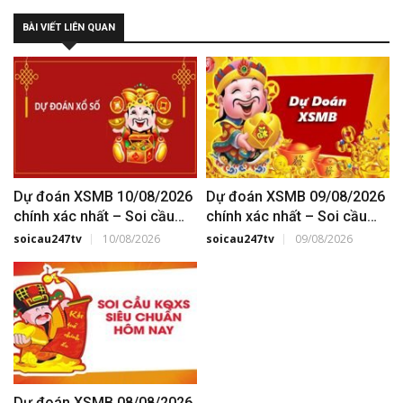
BÀI VIẾT LIÊN QUAN
Dự đoán XSMB 10/08/2026
Dự đoán XSMB 09/08/2026
chính xác nhất – Soi cầu
chính xác nhất – Soi cầu
XSMB miễn phí
XSMB miễn phí
soicau247tv
10/08/2026
soicau247tv
09/08/2026
Dự đoán XSMB 08/08/2026