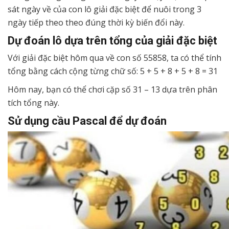
sát ngày về của con lô giải đặc biệt để nuôi trong 3
ngày tiếp theo theo đúng thời kỳ biến đổi này.
Dự đoán lô dựa trên tổng của giải đặc biệt
Với giải đặc biệt hôm qua về con số 55858, ta có thể tính
tổng bằng cách cộng từng chữ số: 5 + 5 + 8 + 5 + 8 = 31
Hôm nay, bạn có thể chơi cặp số 31 – 13 dựa trên phân
tích tổng này.
Sử dụng cầu Pascal để dự đoán