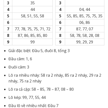
3
35
3
4
44
4
04, 44
5
58, 51, 55, 58
5
55, 85, 85, 75, 75, 35
6
6
06, 86
7
77, 78, 75, 75, 71, 72
7
87, 77, 07
8
87, 86, 85, 85, 80
8
58, 78, 58, 28, 08
9
99
9
99, 29, 29
Giải đặc biệt: Đầu 5, đuôi 8, tổng 3
Đầu câm: 1, 6
Đuôi câm: 3
Lô ra nhiều nháy: 58 ra 2 nháy, 85 ra 2 nháy, 29 ra 2
nháy, 75 ra 2 nháy
Lô ra cả cặp: 58 – 85, 78 – 87, 08 – 80
Lô kép: 99, 77, 55, 44
Đầu lô về nhiều nhất: Đầu 7