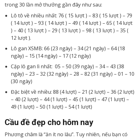
trong 30 lần mở thưởng gần đây như sau:
Lô tô về nhiều nhất: 76 ( 15 lượt ) – 83 ( 15 lượt ) – 79
( 14 lượt ) – 93 ( 14 lượt ) – 49 ( 14 lượt ) – 65 ( 14 lượt
) – 40 ( 13 lượt ) – 29 ( 13 lượt ) – 98 ( 13 lượt ) – 35 (
12 lượt ).
Lô gan XSMB: 66 (23 ngày) – 34 (21 ngày) – 64 (18
ngày) – 15 (14 ngày) – 17 (12 ngày)
Cặp lô gan lì nhất: 05 – 50 (39 ngày) – 34 – 43 (38
ngày) – 23 – 32 (32 ngày) – 28 – 82 (31 ngày) – 01 – 10
(30 ngày)
Đặc biệt về nhiều: 88 (4 lượt) – 21 (2 lượt) – 36 (2 lượt)
– 40 (2 lượt) – 44 (1 lượt) – 45 (1 lượt) – 47 (1 lượt) –
49 (1 lượt) – 50 (1 lượt) – 54 (1 lượt)
Cầu đề đẹp cho hôm nay
Phương châm là “ăn ít no lâu”. Tuy nhiên, nếu bạn có