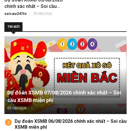
chính xác nhất – Soi cầu
XSMB miễn phí
soicau247tv
05/08/2026
TIN MỚI
Dự đoán XSMB 07/08/2026 chính xác nhất – Soi
cầu XSMB miễn phí
07/08/2026
Dự đoán XSMB 06/08/2026 chính xác nhất – Soi cầu
2
XSMB miễn phí