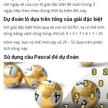
sát ngày về của con lô giải đặc biệt để nuôi trong 3
ngày tiếp theo theo đúng thời kỳ biến đổi này.
Dự đoán lô dựa trên tổng của giải đặc biệt
Với giải đặc biệt hôm qua về con số 65761, ta có thể tính
tổng bằng cách cộng từng chữ số: 6 + 5 + 7 + 6 + 1 = 25
Hôm nay, bạn có thể chơi cặp số 25 – 52 dựa trên phân
tích tổng này.
Sử dụng cầu Pascal để dự đoán