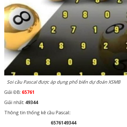
Soi cầu Pascal được áp dụng phổ biến dự đoán XSMB
Giải ĐB:
65761
Giải nhất:
49344
Thông tin thống kê cầu Pascal::
6576149344