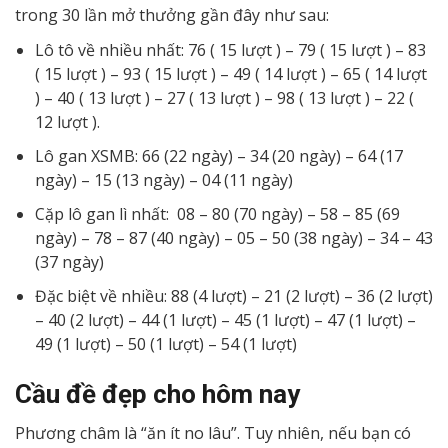
trong 30 lần mở thưởng gần đây như sau:
Lô tô về nhiều nhất: 76 ( 15 lượt ) – 79 ( 15 lượt ) – 83
( 15 lượt ) – 93 ( 15 lượt ) – 49 ( 14 lượt ) – 65 ( 14 lượt
) – 40 ( 13 lượt ) – 27 ( 13 lượt ) – 98 ( 13 lượt ) – 22 (
12 lượt ).
Lô gan XSMB: 66 (22 ngày) – 34 (20 ngày) – 64 (17
ngày) – 15 (13 ngày) – 04 (11 ngày)
Cặp lô gan lì nhất: 08 – 80 (70 ngày) – 58 – 85 (69
ngày) – 78 – 87 (40 ngày) – 05 – 50 (38 ngày) – 34 – 43
(37 ngày)
Đặc biệt về nhiều: 88 (4 lượt) – 21 (2 lượt) – 36 (2 lượt)
– 40 (2 lượt) – 44 (1 lượt) – 45 (1 lượt) – 47 (1 lượt) –
49 (1 lượt) – 50 (1 lượt) – 54 (1 lượt)
Cầu đề đẹp cho hôm nay
Phương châm là “ăn ít no lâu”. Tuy nhiên, nếu bạn có