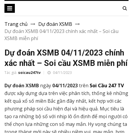
Trang chủ
Dự đoán XSMB
Dự đoán XSMB 04/11/2023 chính xác nhất – Soi cầu
XSMB miễn phí
Dự đoán XSMB 04/11/2023 chính
xác nhất – Soi cầu XSMB miễn phí
Tác giả:
soicau247tv
04/11/2023
Dự đoán XSMB
ngày
04/11/2023
trên
Soi Cầu 247 TV
được xây dựng dựa trên việc phân tích, thống kê những
kết quả xổ số miền Bắc gần đây nhất, kết hợp với các
phương pháp soi cầu hiện đại và hiệu quả. Mục tiêu là
tạo ra những bộ số với nhịp lô ổn định để mọi người có
thể chọn lựa những con số may mắn. Hy vọng chúng ta
trong tháng mới này sẽ nhiều niềm vui, may mắn hơn