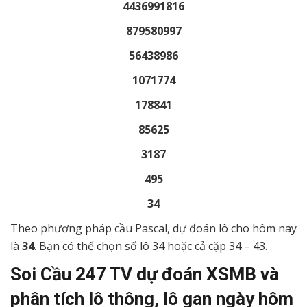
4436991816
879580997
56438986
1071774
178841
85625
3187
495
34
Theo phương pháp cầu Pascal, dự đoán lô cho hôm nay
là
34
. Bạn có thể chọn số lô 34 hoặc cả cặp 34 – 43.
Soi Cầu 247 TV dự đoán XSMB và
phân tích lô thông, lô gan ngày hôm