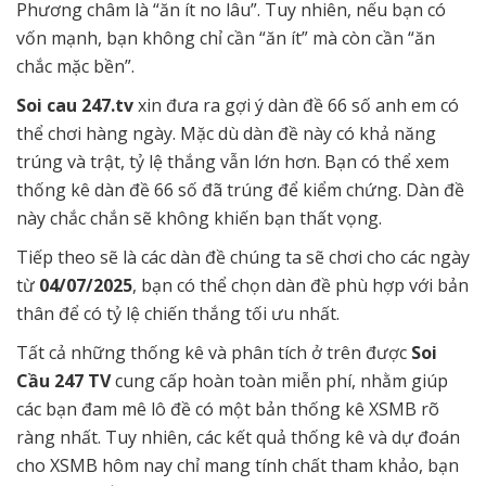
Phương châm là “ăn ít no lâu”. Tuy nhiên, nếu bạn có
vốn mạnh, bạn không chỉ cần “ăn ít” mà còn cần “ăn
chắc mặc bền”.
Soi cau 247.tv
xin đưa ra gợi ý dàn đề 66 số anh em có
thể chơi hàng ngày. Mặc dù dàn đề này có khả năng
trúng và trật, tỷ lệ thắng vẫn lớn hơn. Bạn có thể xem
thống kê dàn đề 66 số đã trúng để kiểm chứng. Dàn đề
này chắc chắn sẽ không khiến bạn thất vọng.
Tiếp theo sẽ là các dàn đề chúng ta sẽ chơi cho các ngày
từ
04/07/2025
, bạn có thể chọn dàn đề phù hợp với bản
thân để có tỷ lệ chiến thắng tối ưu nhất.
Tất cả những thống kê và phân tích ở trên được
Soi
Cầu 247 TV
cung cấp hoàn toàn miễn phí, nhằm giúp
các bạn đam mê lô đề có một bản thống kê XSMB rõ
ràng nhất. Tuy nhiên, các kết quả thống kê và dự đoán
cho XSMB hôm nay chỉ mang tính chất tham khảo, bạn