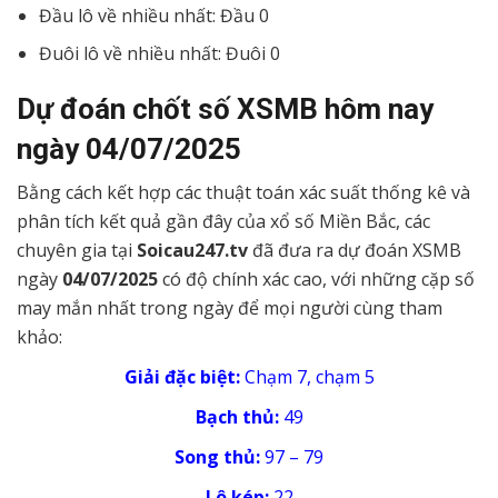
Đầu lô về nhiều nhất: Đầu 0
Đuôi lô về nhiều nhất: Đuôi 0
Dự đoán chốt số XSMB hôm nay
ngày
04/07/2025
Bằng cách kết hợp các thuật toán xác suất thống kê và
phân tích kết quả gần đây của xổ số Miền Bắc, các
chuyên gia tại
Soicau247.tv
đã đưa ra dự đoán XSMB
ngày
04/07/2025
có độ chính xác cao, với những cặp số
may mắn nhất trong ngày để mọi người cùng tham
khảo:
Giải đặc biệt:
Chạm 7, chạm 5
Bạch thủ:
49
Song thủ:
97 – 79
Lô kép:
22