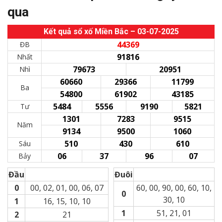
qua
Kết quả sổ xố Miền Bắc – 03-07-2025
44369
ĐB
91816
Nhất
79673
20951
Nhì
60660
29366
11799
Ba
54800
61902
43185
5484
5556
9190
5821
Tư
1301
7283
9515
Năm
9134
9500
1060
510
430
610
Sáu
06
37
96
07
Bảy
Đầu
Đuôi
0
00, 02, 01, 00, 06, 07
60, 00, 90, 00, 60, 10,
0
30, 10
1
16, 15, 10, 10
1
51, 21, 01
2
21