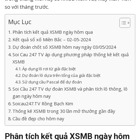
so với tháng trước.
Mục Lục
Phân tích kết quả XSMB ngày hôm qua
Kết quả sổ xố Miền Bắc – 02-05-2024
Dự đoán chốt số XSMB hôm nay ngày 03/05/2024
Soi Cau 247 TV áp dụng phương pháp thống kê kết quả
XSMB
Áp dụng lô rơi từ giải đặc biệt
Dự đoán lô dựa trên tổng của giải đặc biệt
Sử dụng cầu Pascal để dự đoán
Soi Cầu 247 TV dự đoán XSMB và phân tích lô thông, lô
gan ngày hôm nay
Soicau247.TV Rồng Bạch Kim
Thống kê XSMB trong 30 lần mở thưởng gần đây
Cầu đề đẹp cho hôm nay
Phân tích kết quả XSMB ngày hôm