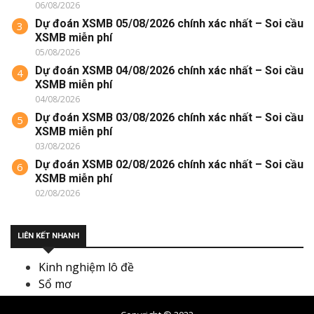
06/08/2026
Dự đoán XSMB 05/08/2026 chính xác nhất – Soi cầu
3
XSMB miễn phí
05/08/2026
Dự đoán XSMB 04/08/2026 chính xác nhất – Soi cầu
4
XSMB miễn phí
04/08/2026
Dự đoán XSMB 03/08/2026 chính xác nhất – Soi cầu
5
XSMB miễn phí
03/08/2026
Dự đoán XSMB 02/08/2026 chính xác nhất – Soi cầu
6
XSMB miễn phí
02/08/2026
LIÊN KẾT NHANH
Kinh nghiệm lô đề
Sổ mơ