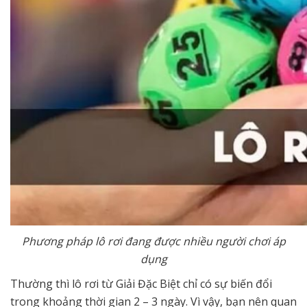
Phương pháp lô rơi đang được nhiều người chơi áp
dụng
Thường thì lô rơi từ Giải Đặc Biệt chỉ có sự biến đổi
trong khoảng thời gian 2 – 3 ngày. Vì vậy, bạn nên quan