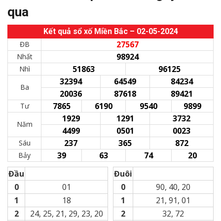
qua
Kết quả sổ xố Miền Bắc – 02-05-2024
27567
ĐB
98924
Nhất
51863
96125
Nhì
32394
64549
84234
Ba
20036
87618
89421
7865
6190
9540
9899
Tư
1929
1291
3732
Năm
4499
0501
0023
237
365
872
Sáu
39
63
74
20
Bảy
Đầu
Đuôi
0
01
0
90, 40, 20
1
18
1
21, 91, 01
2
24, 25, 21, 29, 23, 20
2
32, 72