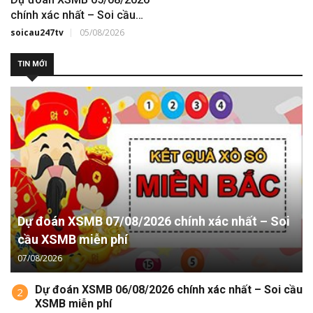
chính xác nhất – Soi cầu
XSMB miễn phí
soicau247tv
05/08/2026
TIN MỚI
Dự đoán XSMB 07/08/2026 chính xác nhất – Soi
cầu XSMB miễn phí
07/08/2026
Dự đoán XSMB 06/08/2026 chính xác nhất – Soi cầu
2
XSMB miễn phí