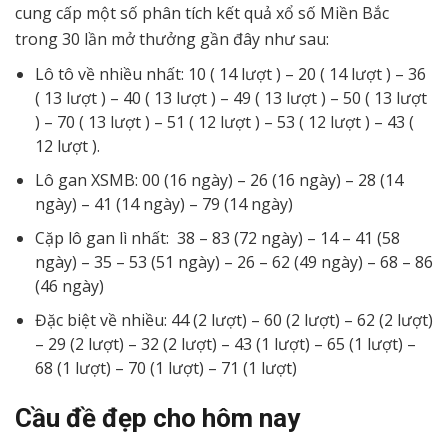
cung cấp một số phân tích kết quả xổ số Miền Bắc
trong 30 lần mở thưởng gần đây như sau:
Lô tô về nhiều nhất: 10 ( 14 lượt ) – 20 ( 14 lượt ) – 36
( 13 lượt ) – 40 ( 13 lượt ) – 49 ( 13 lượt ) – 50 ( 13 lượt
) – 70 ( 13 lượt ) – 51 ( 12 lượt ) – 53 ( 12 lượt ) – 43 (
12 lượt ).
Lô gan XSMB: 00 (16 ngày) – 26 (16 ngày) – 28 (14
ngày) – 41 (14 ngày) – 79 (14 ngày)
Cặp lô gan lì nhất: 38 – 83 (72 ngày) – 14 – 41 (58
ngày) – 35 – 53 (51 ngày) – 26 – 62 (49 ngày) – 68 – 86
(46 ngày)
Đặc biệt về nhiều: 44 (2 lượt) – 60 (2 lượt) – 62 (2 lượt)
– 29 (2 lượt) – 32 (2 lượt) – 43 (1 lượt) – 65 (1 lượt) –
68 (1 lượt) – 70 (1 lượt) – 71 (1 lượt)
Cầu đề đẹp cho hôm nay