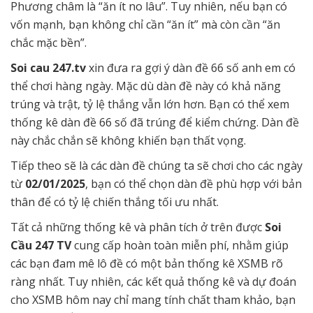
Phương châm là “ăn ít no lâu”. Tuy nhiên, nếu bạn có
vốn mạnh, bạn không chỉ cần “ăn ít” mà còn cần “ăn
chắc mặc bền”.
Soi cau 247.tv
xin đưa ra gợi ý dàn đề 66 số anh em có
thể chơi hàng ngày. Mặc dù dàn đề này có khả năng
trúng và trật, tỷ lệ thắng vẫn lớn hơn. Bạn có thể xem
thống kê dàn đề 66 số đã trúng để kiểm chứng. Dàn đề
này chắc chắn sẽ không khiến bạn thất vọng.
Tiếp theo sẽ là các dàn đề chúng ta sẽ chơi cho các ngày
từ
02/01/2025
, bạn có thể chọn dàn đề phù hợp với bản
thân để có tỷ lệ chiến thắng tối ưu nhất.
Tất cả những thống kê và phân tích ở trên được
Soi
Cầu 247 TV
cung cấp hoàn toàn miễn phí, nhằm giúp
các bạn đam mê lô đề có một bản thống kê XSMB rõ
ràng nhất. Tuy nhiên, các kết quả thống kê và dự đoán
cho XSMB hôm nay chỉ mang tính chất tham khảo, bạn