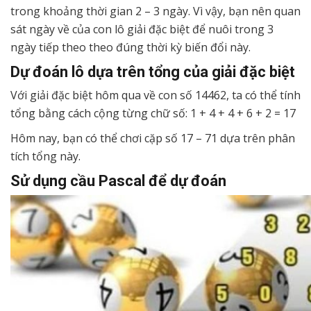
trong khoảng thời gian 2 – 3 ngày. Vì vậy, bạn nên quan
sát ngày về của con lô giải đặc biệt để nuôi trong 3
ngày tiếp theo theo đúng thời kỳ biến đổi này.
Dự đoán lô dựa trên tổng của giải đặc biệt
Với giải đặc biệt hôm qua về con số 14462, ta có thể tính
tổng bằng cách cộng từng chữ số: 1 + 4 + 4 + 6 + 2 = 17
Hôm nay, bạn có thể chơi cặp số 17 – 71 dựa trên phân
tích tổng này.
Sử dụng cầu Pascal để dự đoán