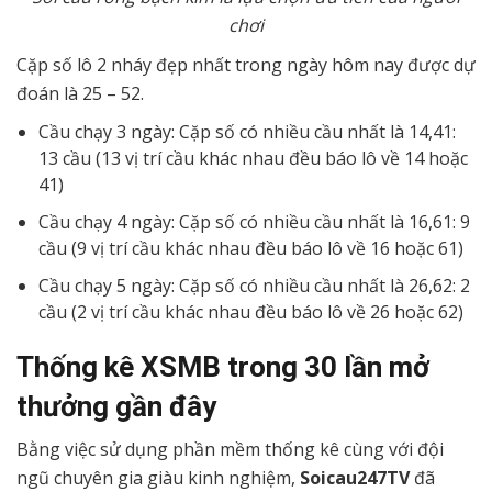
chơi
Cặp số lô 2 nháy đẹp nhất trong ngày hôm nay được dự
đoán là 25 – 52.
Cầu chạy 3 ngày: Cặp số có nhiều cầu nhất là 14,41:
13 cầu (13 vị trí cầu khác nhau đều báo lô về 14 hoặc
41)
Cầu chạy 4 ngày: Cặp số có nhiều cầu nhất là 16,61: 9
cầu (9 vị trí cầu khác nhau đều báo lô về 16 hoặc 61)
Cầu chạy 5 ngày: Cặp số có nhiều cầu nhất là 26,62: 2
cầu (2 vị trí cầu khác nhau đều báo lô về 26 hoặc 62)
Thống kê XSMB trong 30 lần mở
thưởng gần đây
Bằng việc sử dụng phần mềm thống kê cùng với đội
ngũ chuyên gia giàu kinh nghiệm,
Soicau247TV
đã