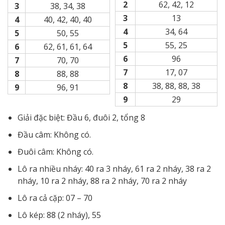
2
62, 42, 12
3
38, 34, 38
3
13
4
40, 42, 40, 40
4
34, 64
5
50, 55
5
55, 25
6
62, 61, 61, 64
6
96
7
70, 70
7
17, 07
8
88, 88
8
38, 88, 88, 38
9
96, 91
9
29
Giải đặc biệt: Đầu 6, đuôi 2, tổng 8
Đầu câm: Không có.
Đuôi câm: Không có.
Lô ra nhiều nháy: 40 ra 3 nháy, 61 ra 2 nháy, 38 ra 2
nháy, 10 ra 2 nháy, 88 ra 2 nháy, 70 ra 2 nháy
Lô ra cả cặp: 07 – 70
Lô kép: 88 (2 nháy), 55