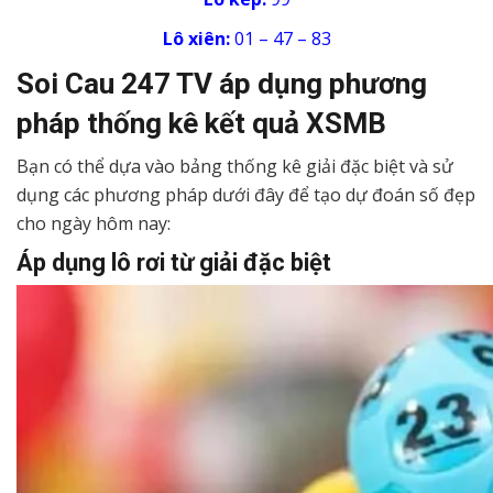
Lô xiên:
01 – 47 – 83
Soi Cau 247 TV áp dụng phương
pháp thống kê kết quả XSMB
Bạn có thể dựa vào bảng thống kê giải đặc biệt và sử
dụng các phương pháp dưới đây để tạo dự đoán số đẹp
cho ngày hôm nay:
Áp dụng lô rơi từ giải đặc biệt