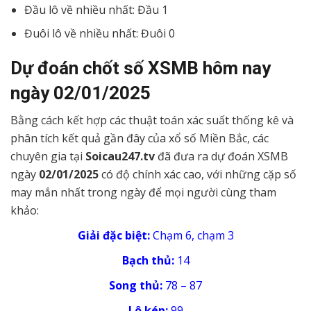
Đầu lô về nhiều nhất: Đầu 1
Đuôi lô về nhiều nhất: Đuôi 0
Dự đoán chốt số XSMB hôm nay
ngày
02/01/2025
Bằng cách kết hợp các thuật toán xác suất thống kê và
phân tích kết quả gần đây của xổ số Miền Bắc, các
chuyên gia tại
Soicau247.tv
đã đưa ra dự đoán XSMB
ngày
02/01/2025
có độ chính xác cao, với những cặp số
may mắn nhất trong ngày để mọi người cùng tham
khảo:
Giải đặc biệt:
Chạm 6, chạm 3
Bạch thủ:
14
Song thủ:
78 – 87
Lô kép:
99