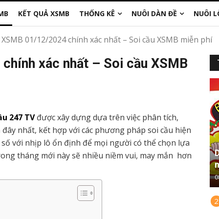
MB
KẾT QUẢ XSMB
THỐNG KÊ
NUÔI DÀN ĐỀ
NUÔI 
XSMB 01/12/2024 chính xác nhất – Soi cầu XSMB miễn phí
chính xác nhất – Soi cầu XSMB
ầu 247 TV
được xây dựng dựa trên việc phân tích,
đây nhất, kết hợp với các phương pháp soi cầu hiện
 số với nhịp lô ổn định để mọi người có thể chọn lựa
rong tháng mới này sẽ nhiều niềm vui, may mắn hơn
n
0
2