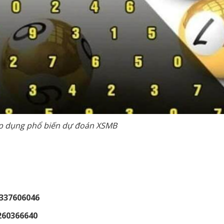
áp dụng phổ biến dự đoán XSMB
337606046
260366640