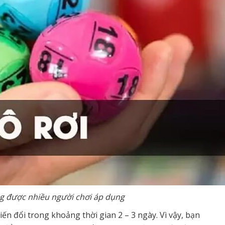
g được nhiều người chơi áp dụng
biến đổi trong khoảng thời gian 2 – 3 ngày. Vì vậy, bạn