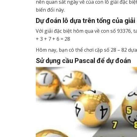
nên quan sát ngày về của con lô giải đặc biệ
biến đổi này.
Dự đoán lô dựa trên tổng của giải
Với giải đặc biệt hôm qua về con số 93376, t
+ 3 + 7 + 6 = 28
Hôm nay, bạn có thể chơi cặp số 28 – 82 dựa
Sử dụng cầu Pascal để dự đoán