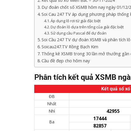
Kết quả sổ xố Miền Bắc – 30-11-2024
Dự đoán chốt số XSMB hôm nay ngày 01/12/
Soi Cau 247 TV áp dụng phương pháp thống 
Áp dụng lô rơi từ giải đặc biệt
Dự đoán lô dựa trên tổng của giải đặc biệt
Sử dụng cầu Pascal để dự đoán
Soi Cầu 247 TV dự đoán XSMB và phân tích lô
Soicau247.TV Rồng Bạch Kim
Thống kê XSMB trong 30 lần mở thưởng gần 
Cầu đề đẹp cho hôm nay
Phân tích kết quả XSMB ng
Kết quả sổ xố
ĐB
Nhất
42955
Nhì
17444
Ba
82857