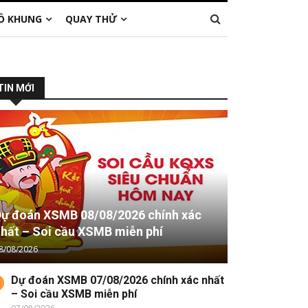
LÔ KHUNG
QUAY THỬ
TIN MỚI
Dự đoán XSMB 08/08/2026 chính xác
hất – Soi cầu XSMB miễn phí
8/08/2026
Dự đoán XSMB 07/08/2026 chính xác nhất
– Soi cầu XSMB miễn phí