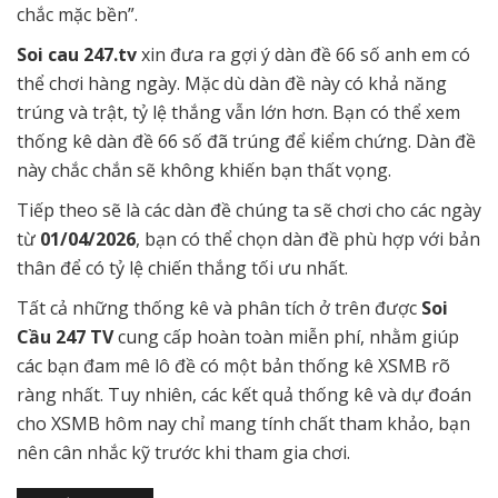
chắc mặc bền”.
Soi cau 247.tv
xin đưa ra gợi ý dàn đề 66 số anh em có
thể chơi hàng ngày. Mặc dù dàn đề này có khả năng
trúng và trật, tỷ lệ thắng vẫn lớn hơn. Bạn có thể xem
thống kê dàn đề 66 số đã trúng để kiểm chứng. Dàn đề
này chắc chắn sẽ không khiến bạn thất vọng.
Tiếp theo sẽ là các dàn đề chúng ta sẽ chơi cho các ngày
từ
01/04/2026
, bạn có thể chọn dàn đề phù hợp với bản
thân để có tỷ lệ chiến thắng tối ưu nhất.
Tất cả những thống kê và phân tích ở trên được
Soi
Cầu 247 TV
cung cấp hoàn toàn miễn phí, nhằm giúp
các bạn đam mê lô đề có một bản thống kê XSMB rõ
ràng nhất. Tuy nhiên, các kết quả thống kê và dự đoán
cho XSMB hôm nay chỉ mang tính chất tham khảo, bạn
nên cân nhắc kỹ trước khi tham gia chơi.