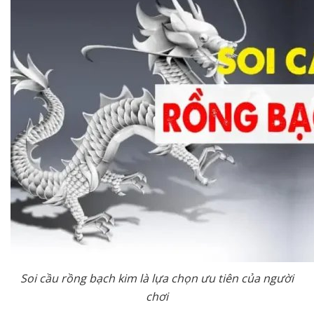
Soi cầu rồng bạch kim là lựa chọn ưu tiên của người
chơi