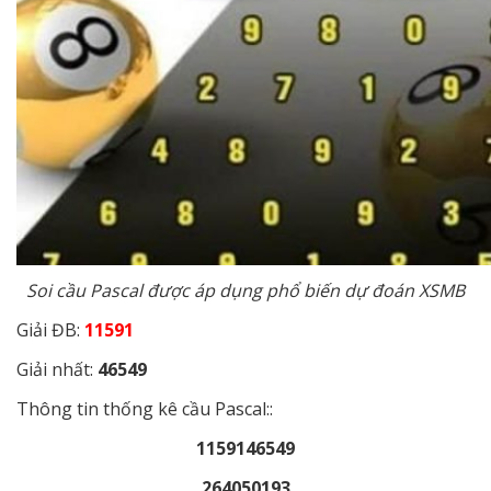
Soi cầu Pascal được áp dụng phổ biến dự đoán XSMB
Giải ĐB:
11591
Giải nhất:
46549
Thông tin thống kê cầu Pascal::
1159146549
264050193