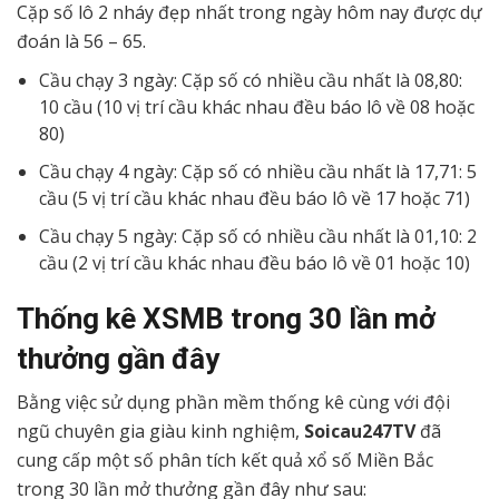
Cặp số lô 2 nháy đẹp nhất trong ngày hôm nay được dự
đoán là 56 – 65.
Cầu chạy 3 ngày: Cặp số có nhiều cầu nhất là 08,80:
10 cầu (10 vị trí cầu khác nhau đều báo lô về 08 hoặc
80)
Cầu chạy 4 ngày: Cặp số có nhiều cầu nhất là 17,71: 5
cầu (5 vị trí cầu khác nhau đều báo lô về 17 hoặc 71)
Cầu chạy 5 ngày: Cặp số có nhiều cầu nhất là 01,10: 2
cầu (2 vị trí cầu khác nhau đều báo lô về 01 hoặc 10)
Thống kê XSMB trong 30 lần mở
thưởng gần đây
Bằng việc sử dụng phần mềm thống kê cùng với đội
ngũ chuyên gia giàu kinh nghiệm,
Soicau247TV
đã
cung cấp một số phân tích kết quả xổ số Miền Bắc
trong 30 lần mở thưởng gần đây như sau: