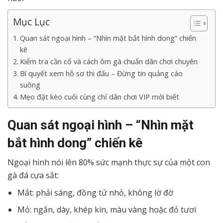
Mục Lục
Quan sát ngoại hình – “Nhìn mặt bắt hình dong” chiến
kê
Kiểm tra cần cổ và cách ôm gà chuẩn dân chơi chuyên
Bí quyết xem hồ sơ thi đấu – Đừng tin quảng cáo
suông
Mẹo đặt kèo cuối cùng chỉ dân chơi VIP mới biết
Quan sát ngoại hình – “Nhìn mặt
bắt hình dong” chiến kê
Ngoại hình nói lên 80% sức mạnh thực sự của một con
gà đá cựa sắt:
Mắt: phải sáng, đồng tử nhỏ, không lờ đờ
Mỏ: ngắn, dày, khép kín, màu vàng hoặc đỏ tươi