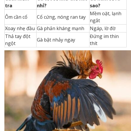
tra
nhỉ?
sao?
Mềm oặt, lạnh
Ôm cần cổ
Cổ cứng, nóng ran tay
ngắt
Xoay nhẹ đầu
Gà phản kháng mạnh
Ngáp, lờ đờ
Thả tay đột
Đứng im thin
Gà bật nhảy ngay
ngột
thít