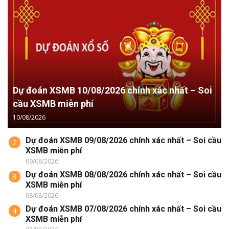
Dự đoán XSMB 10/08/2026 chính xác nhất – Soi
cầu XSMB miễn phí
10/08/2026
Dự đoán XSMB 09/08/2026 chính xác nhất – Soi cầu
2
XSMB miễn phí
09/08/2026
Dự đoán XSMB 08/08/2026 chính xác nhất – Soi cầu
3
XSMB miễn phí
08/08/2026
Dự đoán XSMB 07/08/2026 chính xác nhất – Soi cầu
4
XSMB miễn phí