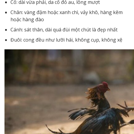
Cổ: dài vừa phải, da cổ đỏ au, lông mượt
Chân: vàng đậm hoặc xanh chì, vảy khô, hàng kẽm
hoặc hàng đào
Cánh: sát thân, dài quá đùi một chút là đẹp nhất
Đuôi: cong đều như lưỡi hái, không cụp, không xệ