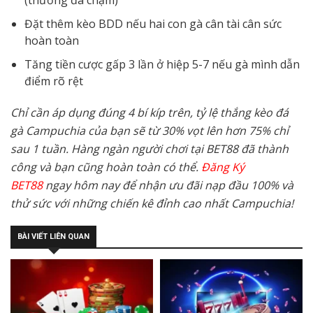
(thường đá chậm)
Đặt thêm kèo BDD nếu hai con gà cân tài cân sức
hoàn toàn
Tăng tiền cược gấp 3 lần ở hiệp 5-7 nếu gà mình dẫn
điểm rõ rệt
Chỉ cần áp dụng đúng 4 bí kíp trên, tỷ lệ thắng kèo đá
gà Campuchia của bạn sẽ từ 30% vọt lên hơn 75% chỉ
sau 1 tuần. Hàng ngàn người chơi tại BET88 đã thành
công và bạn cũng hoàn toàn có thể.
Đăng Ký
BET88
ngay hôm nay để nhận ưu đãi nạp đầu 100% và
thử sức với những chiến kê đỉnh cao nhất Campuchia!
BÀI VIẾT LIÊN QUAN