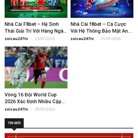
Nhà Cái F8bet – Hệ Sinh
Nhà Cái f8bet – Cá Cược
Thái Giải Trí Với Hàng Ngàn
Với Hệ Thống Bảo Mật An
Tựa Game
Toàn
soicau247tv
23/07/2026
soicau247tv
21/07/2026
Vòng 16 Đội World Cup
2026 Xác Định Nhiều Cặp
Đấu Hấp Dẫn
soicau247tv
05/07/2026
TIN MỚI