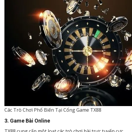
Các Trò Chơi Phổ Biến Tại Cổng Game TX88
3. Game Bài Online
TX88 cung cấp một loạt các trò chơi bài trực tuyến cực