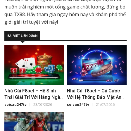
muốn trải nghiệm một cổng game chất lượng, đừng bỏ
qua TX88. Hãy tham gia ngay hôm nay và khám phá thế
giới giải trí tuyệt vời này!
BÀI VIẾT LIÊN QUAN
Nhà Cái F8bet – Hệ Sinh
Nhà Cái f8bet – Cá Cược
Thái Giải Trí Với Hàng Ngàn
Với Hệ Thống Bảo Mật An
Tựa Game
Toàn
soicau247tv
23/07/2026
soicau247tv
21/07/2026