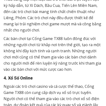
kỳ hấp dẫn, từ Xì Dách, Bầu Cua, Tiến Lên Miền Nam,
đến các trò chơi bài mang tính chất chiến thuật như
Liêng, Phỏm. Các trò chơi này đều được thiết kế để
mang lại trải nghiệm chơi game mượt mà và công bằng
nhất cho người chơi.
Các bàn chơi tại Cổng Game TX88 luôn đông đúc với
những người chơi từ khắp nơi trên thế giới, tạo ra một
không khí đầy kịch tính và cạnh tranh. Những người
chơi mới cũng có thể tham gia vào các bàn chơi dành
cho người mới để rèn luyện kỹ năng trước khi tham gia
vào các bàn chơi với mức cược cao hơn.
4. Xổ Số Online
Ngoài các trò chơi casino và cá cược thể thao, Cổng
Game TX88 còn cung cấp dịch vụ xổ số trực tuyến.
Người chơi có thể tham gia vào các trò chơi xổ số điện
toán, dự đoán kết quả của các kỳ quay số và giành lấy