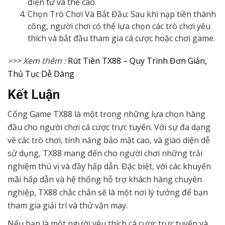
điện tử và thẻ cào.
Chọn Trò Chơi Và Bắt Đầu: Sau khi nạp tiền thành
công, người chơi có thể lựa chọn các trò chơi yêu
thích và bắt đầu tham gia cá cược hoặc chơi game.
=>> Xem thêm :
Rút Tiền TX88 – Quy Trình Đơn Giản,
Thủ Tục Dễ Dàng
Kết Luận
Cổng Game TX88 là một trong những lựa chọn hàng
đầu cho người chơi cá cược trực tuyến. Với sự đa dạng
về các trò chơi, tính năng bảo mật cao, và giao diện dễ
sử dụng, TX88 mang đến cho người chơi những trải
nghiệm thú vị và đầy hấp dẫn. Đặc biệt, với các khuyến
mãi hấp dẫn và hệ thống hỗ trợ khách hàng chuyên
nghiệp, TX88 chắc chắn sẽ là một nơi lý tưởng để bạn
tham gia giải trí và thử vận may.
Nếu bạn là một người yêu thích cá cược trực tuyến và