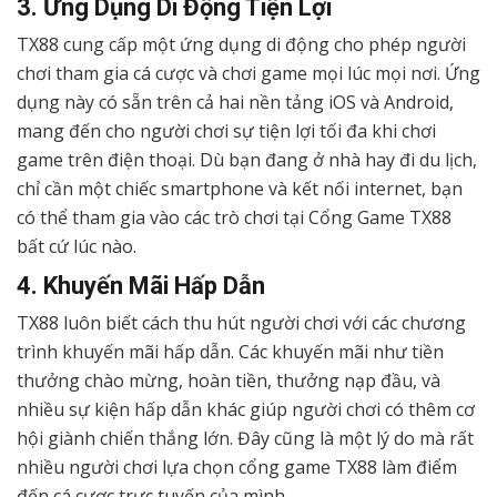
3. Ứng Dụng Di Động Tiện Lợi
TX88 cung cấp một ứng dụng di động cho phép người
chơi tham gia cá cược và chơi game mọi lúc mọi nơi. Ứng
dụng này có sẵn trên cả hai nền tảng iOS và Android,
mang đến cho người chơi sự tiện lợi tối đa khi chơi
game trên điện thoại. Dù bạn đang ở nhà hay đi du lịch,
chỉ cần một chiếc smartphone và kết nối internet, bạn
có thể tham gia vào các trò chơi tại Cổng Game TX88
bất cứ lúc nào.
4. Khuyến Mãi Hấp Dẫn
TX88 luôn biết cách thu hút người chơi với các chương
trình khuyến mãi hấp dẫn. Các khuyến mãi như tiền
thưởng chào mừng, hoàn tiền, thưởng nạp đầu, và
nhiều sự kiện hấp dẫn khác giúp người chơi có thêm cơ
hội giành chiến thắng lớn. Đây cũng là một lý do mà rất
nhiều người chơi lựa chọn cổng game TX88 làm điểm
đến cá cược trực tuyến của mình.