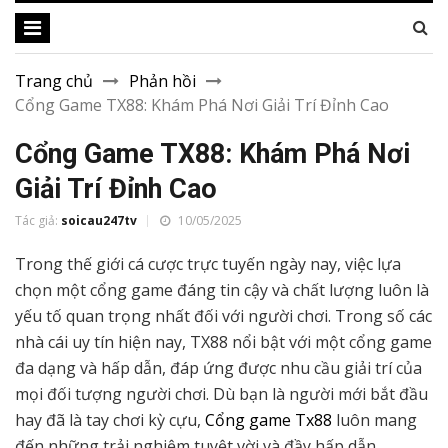
Trang chủ
Phản hồi
Cổng Game TX88: Khám Phá Nơi Giải Trí Đỉnh Cao
Cổng Game TX88: Khám Phá Nơi
Giải Trí Đỉnh Cao
Tác giả:
soicau247tv
10/05/2025
Trong thế giới cá cược trực tuyến ngày nay, việc lựa
chọn một cổng game đáng tin cậy và chất lượng luôn là
yếu tố quan trọng nhất đối với người chơi. Trong số các
nhà cái uy tín hiện nay, TX88 nổi bật với một cổng game
đa dạng và hấp dẫn, đáp ứng được nhu cầu giải trí của
mọi đối tượng người chơi. Dù bạn là người mới bắt đầu
hay đã là tay chơi kỳ cựu,
Cổng game Tx88
luôn mang
đến những trải nghiệm tuyệt vời và đầy hấp dẫn.