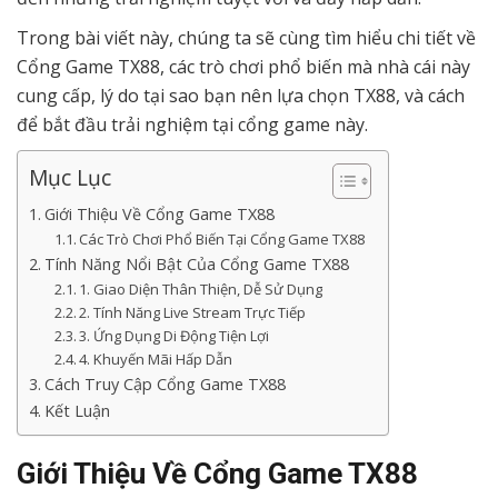
Trong bài viết này, chúng ta sẽ cùng tìm hiểu chi tiết về
Cổng Game TX88, các trò chơi phổ biến mà nhà cái này
cung cấp, lý do tại sao bạn nên lựa chọn TX88, và cách
để bắt đầu trải nghiệm tại cổng game này.
Mục Lục
Giới Thiệu Về Cổng Game TX88
Các Trò Chơi Phổ Biến Tại Cổng Game TX88
Tính Năng Nổi Bật Của Cổng Game TX88
1. Giao Diện Thân Thiện, Dễ Sử Dụng
2. Tính Năng Live Stream Trực Tiếp
3. Ứng Dụng Di Động Tiện Lợi
4. Khuyến Mãi Hấp Dẫn
Cách Truy Cập Cổng Game TX88
Kết Luận
Giới Thiệu Về Cổng Game TX88