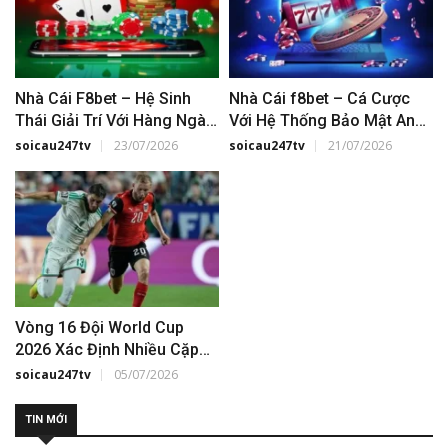
Nhà Cái F8bet – Hệ Sinh
Nhà Cái f8bet – Cá Cược
Thái Giải Trí Với Hàng Ngàn
Với Hệ Thống Bảo Mật An
Tựa Game
Toàn
soicau247tv
23/07/2026
soicau247tv
21/07/2026
Vòng 16 Đội World Cup
2026 Xác Định Nhiều Cặp
Đấu Hấp Dẫn
soicau247tv
05/07/2026
TIN MỚI