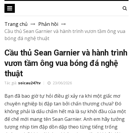
Trang chủ
Phản hồi
Cầu thủ Sean Garnier và hành trình vươn tầm ông vua
bóng đá nghệ thuật
Cầu thủ Sean Garnier và hành trình
vươn tầm ông vua bóng đá nghệ
thuật
Tác giả:
soicau247tv
23/06/2026
Bạn đã bao giờ tự hỏi điều gì xảy ra khi một giấc mơ
chuyên nghiệp bị đập tan bởi chấn thương chưa? Đó
không phải là dấu chấm hết mà là sự khởi đầu của một
đế chế mới mang tên Sean Garnier. Anh em hãy tưởng
tượng nhịp tim đập dồn dập theo từng tiếng trống