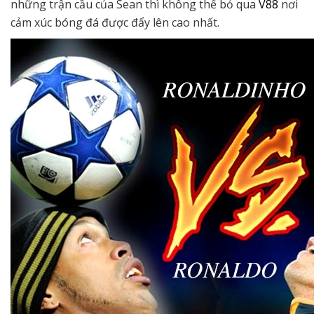
những trận cầu của Sean thì không thể bỏ qua
V88
nơi
cảm xúc bóng đá được đẩy lên cao nhất.