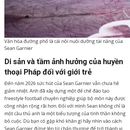
Văn hóa đường phố là cái nôi nuôi dưỡng tài năng của
Sean Garnier
Di sản và tầm ảnh hưởng của huyền
thoại Pháp đối với giới trẻ
Đến năm 2026 sức hút của Sean Garnier vẫn chưa hề
giảm nhiệt. Anh đã xây dựng một đế chế đào tạo
freestyle football chuyên nghiệp giúp bộ môn này được
công nhận rộng rãi hơn. Đối với mình Sean không chỉ là
một cầu thủ anh là một biểu tượng của tinh thần không
bỏ cuộc. Dù bạn có gặp khó khăn gì hãy nhìn vào cách
Sean Garnier đứng lên từ chấn thương để trở thành vị