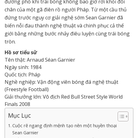
đường phố khi trái bóng không bao giờ rời khỏi đôi
chân của một gã điên rồ người Pháp. Từ một cầu thủ
đứng trước nguy cơ giải nghệ sớm Sean Garnier đã
biến nỗi đau thành nghệ thuật và chinh phục cả thế
giới bằng những bước nhảy điêu luyện cùng trái bóng
tròn.
Hồ sơ tiểu sử
Tên thật: Arnaud Séan Garnier
Ngày sinh: 1984
Quốc tịch: Pháp
Nghề nghiệp: Vận động viên bóng đá nghệ thuật
(Freestyle Football)
Giải thưởng lớn: Vô địch Red Bull Street Style World
Finals 2008
Mục Lục
Cuộc rẽ ngang định mệnh tạo nên một huyền thoại
Sean Garnier