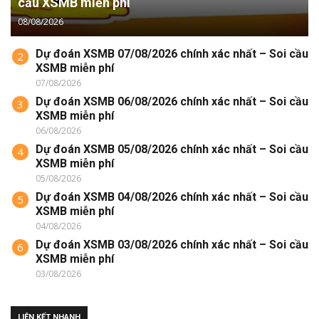
cầu XSMB miễn phí
08/08/2026
Dự đoán XSMB 07/08/2026 chính xác nhất – Soi cầu
2
XSMB miễn phí
07/08/2026
Dự đoán XSMB 06/08/2026 chính xác nhất – Soi cầu
3
XSMB miễn phí
06/08/2026
Dự đoán XSMB 05/08/2026 chính xác nhất – Soi cầu
4
XSMB miễn phí
05/08/2026
Dự đoán XSMB 04/08/2026 chính xác nhất – Soi cầu
5
XSMB miễn phí
04/08/2026
Dự đoán XSMB 03/08/2026 chính xác nhất – Soi cầu
6
XSMB miễn phí
03/08/2026
LIÊN KẾT NHANH