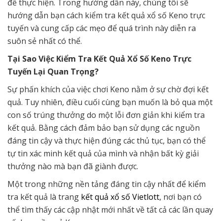
để thực hiện. Trong hướng dẫn này, chúng tôi sẽ
hướng dẫn bạn cách kiểm tra kết quả xổ số Keno trực
tuyến và cung cấp các mẹo để quá trình này diễn ra
suôn sẻ nhất có thể.
Tại Sao Việc Kiểm Tra Kết Quả Xổ Số Keno Trực
Tuyến Lại Quan Trọng?
Sự phấn khích của việc chơi Keno nằm ở sự chờ đợi kết
quả. Tuy nhiên, điều cuối cùng bạn muốn là bỏ qua một
con số trúng thưởng do một lỗi đơn giản khi kiểm tra
kết quả. Bằng cách đảm bảo bạn sử dụng các nguồn
đáng tin cậy và thực hiện đúng các thủ tục, bạn có thể
tự tin xác minh kết quả của mình và nhận bất kỳ giải
thưởng nào mà bạn đã giành được.
Một trong những nền tảng đáng tin cậy nhất để kiểm
tra kết quả là trang
kết quả xổ số Vietlott
, nơi bạn có
thể tìm thấy các cập nhật mới nhất về tất cả các lần quay