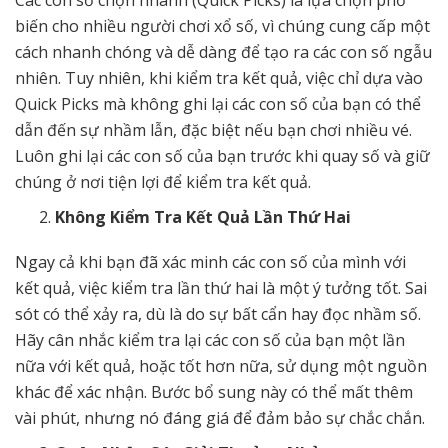
Các con số chọn nhanh (Quick Picks) là lựa chọn phổ
biến cho nhiều người chơi xổ số, vì chúng cung cấp một
cách nhanh chóng và dễ dàng để tạo ra các con số ngẫu
nhiên. Tuy nhiên, khi kiểm tra kết quả, việc chỉ dựa vào
Quick Picks mà không ghi lại các con số của bạn có thể
dẫn đến sự nhầm lẫn, đặc biệt nếu bạn chơi nhiều vé.
Luôn ghi lại các con số của bạn trước khi quay số và giữ
chúng ở nơi tiện lợi để kiểm tra kết quả.
Không Kiểm Tra Kết Quả Lần Thứ Hai
Ngay cả khi bạn đã xác minh các con số của mình với
kết quả, việc kiểm tra lần thứ hai là một ý tưởng tốt. Sai
sót có thể xảy ra, dù là do sự bất cẩn hay đọc nhầm số.
Hãy cân nhắc kiểm tra lại các con số của bạn một lần
nữa với kết quả, hoặc tốt hơn nữa, sử dụng một nguồn
khác để xác nhận. Bước bổ sung này có thể mất thêm
vài phút, nhưng nó đáng giá để đảm bảo sự chắc chắn.