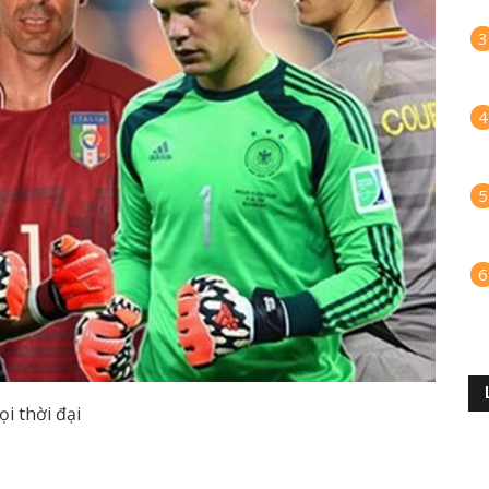
3
4
5
6
i thời đại