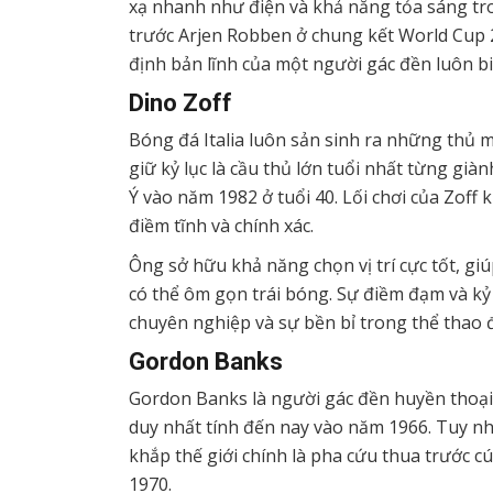
xạ nhanh như điện và khả năng tỏa sáng tr
trước Arjen Robben ở chung kết World Cup 
định bản lĩnh của một người gác đền luôn bi
Dino Zoff
Bóng đá Italia luôn sản sinh ra những thủ m
giữ kỷ lục là cầu thủ lớn tuổi nhất từng già
Ý vào năm 1982 ở tuổi 40. Lối chơi của Zof
điềm tĩnh và chính xác.
Ông sở hữu khả năng chọn vị trí cực tốt, g
có thể ôm gọn trái bóng. Sự điềm đạm và kỷ 
chuyên nghiệp và sự bền bỉ trong thể thao đ
Gordon Banks
Gordon Banks là người gác đền huyền thoại
duy nhất tính đến nay vào năm 1966. Tuy nh
khắp thế giới chính là pha cứu thua trước c
1970.