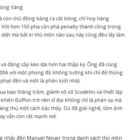
 bóng Vàng
 còn chủ động băng ra cắt bóng, chỉ huy hàng
 Với hơn 150 pha cản phá penalty thành công trong
 diệt mà bất kì thủ môn nào sau này cũng đều lấy làm
h và đẳng cấp kéo dài hơn hai thập kỷ. Ông đã cùng
p 2006 với một phong độ không tưởng khi chỉ để thủng
 phạt đền và một là phản lưới nhà).
qua bao thăng trầm, giành vô số Scudetto và thiết lập
ều khiến Buffon trở nên vĩ đại không chỉ là phản xạ mà
àng thủ một cách bậc thầy. Dù đã giải nghệ, tầm ảnh
này vẫn còn rất mạnh mẽ.
ông nhắc đến Manuel Neuer trong danh sách thủ môn