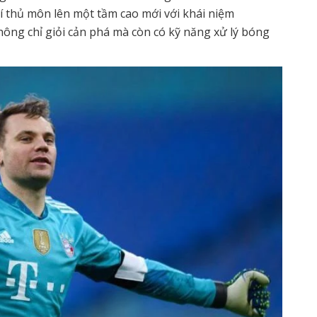
trí thủ môn lên một tầm cao mới với khái niệm
ông chỉ giỏi cản phá mà còn có kỹ năng xử lý bóng