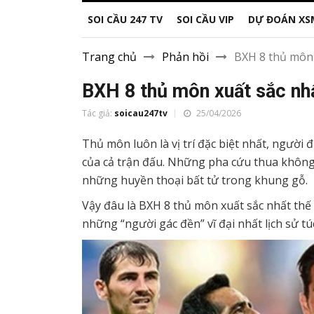
SOI CẦU 247 TV
SOI CẦU VIP
DỰ ĐOÁN XS
Trang chủ
Phản hồi
BXH 8 thủ môn x
BXH 8 thủ môn xuất sắc nhất
Tác giả:
soicau247tv
25/04/2026
Thủ môn luôn là vị trí đặc biệt nhất, người
của cả trận đấu. Những pha cứu thua không 
những huyền thoại bất tử trong khung gỗ.
Vậy đâu là BXH 8 thủ môn xuất sắc nhất thế
những “người gác đền” vĩ đại nhất lịch sử tú