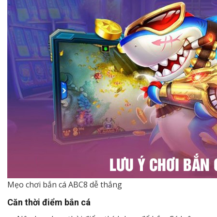
Mẹo chơi bắn cá ABC8 dễ thắng
Căn thời điểm bắn cá