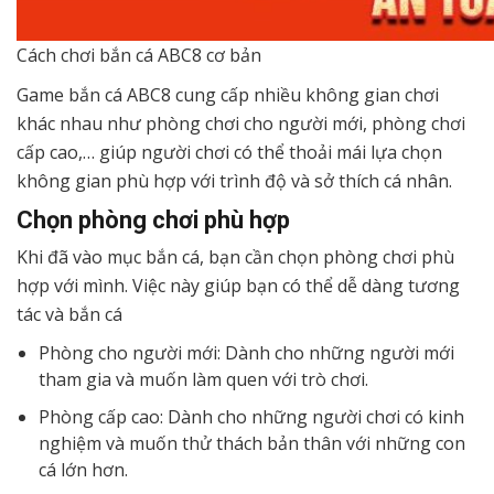
Cách chơi bắn cá ABC8 cơ bản
Game bắn cá ABC8 cung cấp nhiều không gian chơi
khác nhau như phòng chơi cho người mới, phòng chơi
cấp cao,… giúp người chơi có thể thoải mái lựa chọn
không gian phù hợp với trình độ và sở thích cá nhân.
Chọn phòng chơi phù hợp
Khi đã vào mục bắn cá, bạn cần chọn phòng chơi phù
hợp với mình. Việc này giúp bạn có thể dễ dàng tương
tác và bắn cá
Phòng cho người mới: Dành cho những người mới
tham gia và muốn làm quen với trò chơi.
Phòng cấp cao: Dành cho những người chơi có kinh
nghiệm và muốn thử thách bản thân với những con
cá lớn hơn.