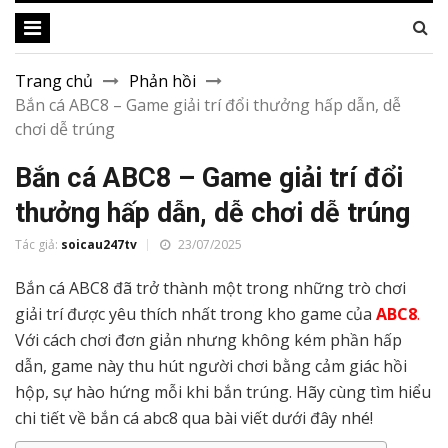
Trang chủ
Phản hồi
Bắn cá ABC8 – Game giải trí đổi thưởng hấp dẫn, dễ
chơi dễ trúng
Bắn cá ABC8 – Game giải trí đổi
thưởng hấp dẫn, dễ chơi dễ trúng
Tác giả:
soicau247tv
23/07/2025
Bắn cá ABC8 đã trở thành một trong những trò chơi
giải trí được yêu thích nhất trong kho game của
ABC8
.
Với cách chơi đơn giản nhưng không kém phần hấp
dẫn, game này thu hút người chơi bằng cảm giác hồi
hộp, sự hào hứng mỗi khi bắn trúng. Hãy cùng tìm hiểu
chi tiết về bắn cá abc8 qua bài viết dưới đây nhé!