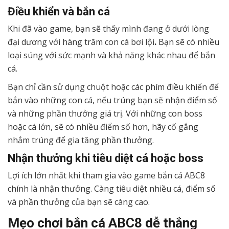
Điều khiển và bắn cá
Khi đã vào game, bạn sẽ thấy mình đang ở dưới lòng
đại dương với hàng trăm con cá bơi lội
.
Bạn sẽ có nhiều
loại súng với sức mạnh và khả năng khác nhau để bắn
cá.
Bạn chỉ cần sử dụng chuột hoặc các phím điều khiển để
bắn vào những con cá, nếu trúng bạn sẽ nhận điểm số
và những phần thưởng giá trị. Với những con boss
hoặc cá lớn, sẽ có nhiều điểm số hơn, hãy cố gắng
nhắm trúng để gia tăng phần thưởng.
Nhận thưởng khi tiêu diệt cá hoặc boss
Lợi ích lớn nhất khi tham gia vào game bắn cá ABC8
chính là nhận thưởng. Càng tiêu diệt nhiều cá, điểm số
và phần thưởng của bạn sẽ càng cao.
Mẹo chơi bắn cá ABC8 dễ thắng