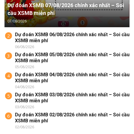
Dự đoán XSMB 07/08/2026 chính xác nhất – Soi
cầu XSMB miễn phí
07/08/2026
Dự đoán XSMB 06/08/2026 chính xác nhất – Soi cầu
2
XSMB miễn phí
06/08/2026
Dự đoán XSMB 05/08/2026 chính xác nhất – Soi cầu
3
XSMB miễn phí
05/08/2026
Dự đoán XSMB 04/08/2026 chính xác nhất – Soi cầu
4
XSMB miễn phí
04/08/2026
Dự đoán XSMB 03/08/2026 chính xác nhất – Soi cầu
5
XSMB miễn phí
03/08/2026
Dự đoán XSMB 02/08/2026 chính xác nhất – Soi cầu
6
XSMB miễn phí
02/08/2026