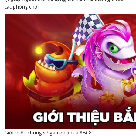
các phòng chơi.
Giới thiệu chung về game bắn cá ABC8