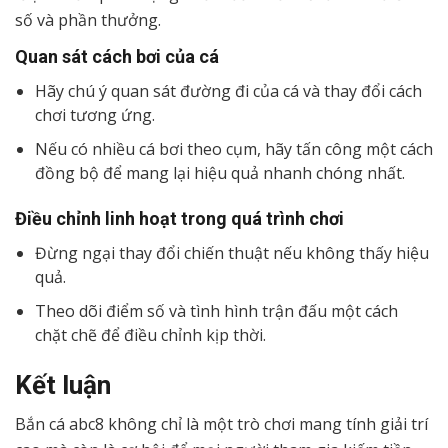
số và phần thưởng.
Quan sát cách bơi của cá
Hãy chú ý quan sát đường đi của cá và thay đổi cách
chơi tương ứng.
Nếu có nhiều cá bơi theo cụm, hãy tấn công một cách
đồng bộ để mang lại hiệu quả nhanh chóng nhất.
Điều chỉnh linh hoạt trong quá trình chơi
Đừng ngại thay đổi chiến thuật nếu không thấy hiệu
quả.
Theo dõi điểm số và tình hình trận đấu một cách
chặt chẽ để điều chỉnh kịp thời.
Kết luận
Bắn cá abc8 không chỉ là một trò chơi mang tính giải trí