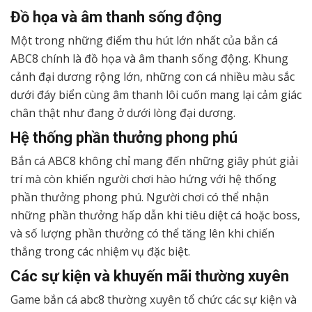
Đồ họa và âm thanh sống động
Một trong những điểm thu hút lớn nhất của bắn cá
ABC8 chính là đồ họa và âm thanh sống động. Khung
cảnh đại dương rộng lớn, những con cá nhiều màu sắc
dưới đáy biển cùng âm thanh lôi cuốn mang lại cảm giác
chân thật như đang ở dưới lòng đại dương.
Hệ thống phần thưởng phong phú
Bắn cá ABC8 không chỉ mang đến những giây phút giải
trí mà còn khiến người chơi hào hứng với hệ thống
phần thưởng phong phú. Người chơi có thể nhận
những phần thưởng hấp dẫn khi tiêu diệt cá hoặc boss,
và số lượng phần thưởng có thể tăng lên khi chiến
thắng trong các nhiệm vụ đặc biệt.
Các sự kiện và khuyến mãi thường xuyên
Game bắn cá abc8 thường xuyên tổ chức các sự kiện và