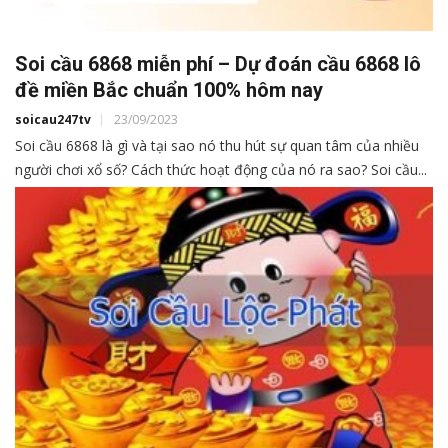
Soi cầu 6868 miễn phí – Dự đoán cầu 6868 lô
đề miền Bắc chuẩn 100% hôm nay
soicau247tv
23/09/2023
Soi cầu 6868 là gì và tại sao nó thu hút sự quan tâm của nhiều
người chơi xổ số? Cách thức hoạt động của nó ra sao? Soi cầu...