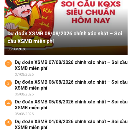
Dự đoán XSMB 08/08/2026 chính xác nhất – Soi
cầu XSMB miễn phí
08/08/2026
Dự đoán XSMB 07/08/2026 chính xác nhất – Soi cầu
2
XSMB miễn phí
07/08/2026
Dự đoán XSMB 06/08/2026 chính xác nhất – Soi cầu
3
XSMB miễn phí
06/08/2026
Dự đoán XSMB 05/08/2026 chính xác nhất – Soi cầu
4
XSMB miễn phí
05/08/2026
Dự đoán XSMB 04/08/2026 chính xác nhất – Soi cầu
5
XSMB miễn phí