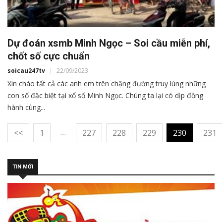
Dự đoán xsmb Minh Ngọc – Soi cầu miễn phí,
chốt số cực chuẩn
soicau247tv
22/09/2023
Xin chào tất cả các anh em trên chặng đường truy lùng những
con số đặc biệt tại xổ số Minh Ngọc. Chúng ta lại có dịp đồng
hành cùng...
…
<<
1
227
228
229
230
231
TIN MỚI