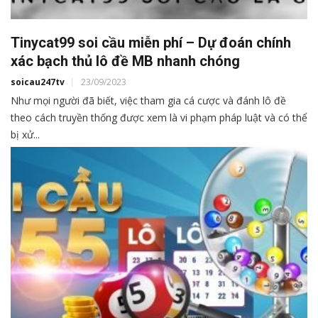
Tinycat99 soi cầu miễn phí – Dự đoán chính
xác bạch thủ lô đề MB nhanh chóng
soicau247tv
23/09/2023
Như mọi người đã biết, việc tham gia cá cược và đánh lô đề
theo cách truyền thống được xem là vi phạm pháp luật và có thể
bị xử...