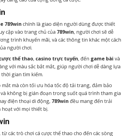
in
e 789win
chính là giao diện người dùng được thiết
ruy cập vào trang chủ của
789win
, người chơi sẽ dễ
ương trình khuyến mãi, và các thông tin khác một cách
của người chơi.
 cược thể thao
,
casino trực tuyến
, đến
game bài
và
ràng với màu sắc bắt mắt, giúp người chơi dễ dàng lựa
thời gian tìm kiếm.
 mắt mà còn tối ưu hóa tốc độ tải trang, đảm bảo
và không bị gián đoạn trong suốt quá trình tham gia
hay điện thoại di động,
789win
đều mang đến trải
 hoạt với mọi thiết bị.
win
í, từ các trò chơi cá cược thể thao cho đến các sòng