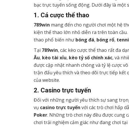
bạc trực tuyến sống động. Dưới đây là một s
1. Cá cược thể thao
789win
mang đến cho người chơi một hệ t
kiện thể thao lớn nhỏ diễn ra trên toàn cầu
thao phổ biến như
bóng đá
,
bóng rổ
,
tenni
Tại
789win
, các kèo cược thể thao rất đa d
Âu
,
kèo tài xỉu
,
kèo tỷ số chính xác
, và nh
được cập nhật nhanh chóng và tỷ lệ cược vô 
trận đấu yêu thích và theo dõi trực tiếp kế
của website.
2. Casino trực tuyến
Đối với những người yêu thích sự sang trọng
vụ
casino trực tuyến
với các trò chơi hấp 
Poker
. Những trò chơi này đều được cung cấp
chơi trải nghiệm cảm giác như đang chơi tại