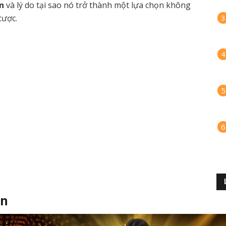
n
và lý do tại sao nó trở thành một lựa chọn không
cược.
3
4
5
6
in