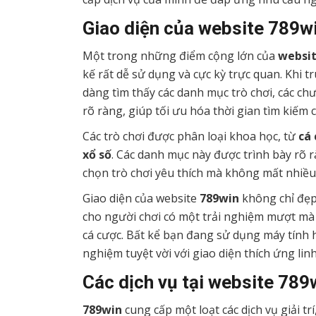
Giao diện của website 789w
Một trong những điểm cộng lớn của
websit
kế rất dễ sử dụng và cực kỳ trực quan. Khi t
dàng tìm thấy các danh mục trò chơi, các ch
rõ ràng, giúp tối ưu hóa thời gian tìm kiếm 
Các trò chơi được phân loại khoa học, từ
cá
xổ số
. Các danh mục này được trình bày rõ 
chọn trò chơi yêu thích mà không mất nhiều 
Giao diện của website
789win
không chỉ đẹp
cho người chơi có một trải nghiệm mượt mà 
cá cược. Bất kể bạn đang sử dụng máy tính 
nghiệm tuyệt vời với giao diện thích ứng linh
Các dịch vụ tại website 789
789win
cung cấp một loạt các dịch vụ giải tr