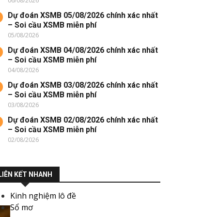
06/08/2026
Dự đoán XSMB 05/08/2026 chính xác nhất
– Soi cầu XSMB miễn phí
05/08/2026
Dự đoán XSMB 04/08/2026 chính xác nhất
– Soi cầu XSMB miễn phí
04/08/2026
Dự đoán XSMB 03/08/2026 chính xác nhất
– Soi cầu XSMB miễn phí
03/08/2026
Dự đoán XSMB 02/08/2026 chính xác nhất
– Soi cầu XSMB miễn phí
02/08/2026
LIÊN KẾT NHANH
Kinh nghiệm lô đề
Sổ mơ