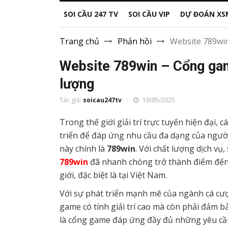
SOI CẦU 247 TV
SOI CẦU VIP
DỰ ĐOÁN XS
Trang chủ
Phản hồi
Website 789win
Website 789win – Cổng game
lượng
Tác giả:
soicau247tv
10/05/2025
Trong thế giới giải trí trực tuyến hiện đại
triển để đáp ứng nhu cầu đa dạng của người
này chính là
789win
. Với chất lượng dịch vụ,
789win
đã nhanh chóng trở thành điểm đến y
giới, đặc biệt là tại Việt Nam.
Với sự phát triển mạnh mẽ của ngành cá cượ
game có tính giải trí cao mà còn phải đảm bả
là cổng game đáp ứng đầy đủ những yêu cầu 